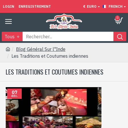
LOGIN
ENREGISTREMENT
€
EURO
FRENCH
0
Tous
Blog Général Sur l"Inde
Les Traditions et Coutumes indiennes
LES TRADITIONS ET COUTUMES INDIENNES
07
déc.