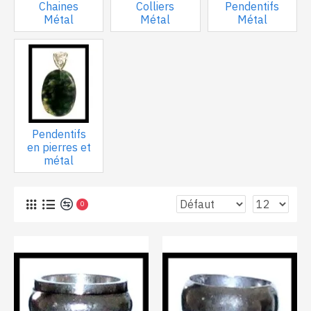
Chaines
Colliers
Pendentifs
Trois villes sont connues pour la fabrication de bijoux en métal
Métal
Métal
Métal
en inde.
Hyderabad est connue pour le travail 100% à la main, les
artisans de cette ville fabriquent beaucoup de bijoux en métal et
en or.
La deuxième ville est Agra, la ville du Taj Mahal. Pendant une
vingtaine d’années pendant la période des Moghols, cette ville
Pendentifs
est devenue la capitale de l’inde. Beaucoup d’artisans sont venus
en pierres et
s’installer, elle est devenue l’une des villes les plus importantes
métal
pour la fabrication des bijoux en argent et en métal.
La troisième ville est Jaipur, connue dans le monde entier pour
les pierres et le savoir-faire des artisans transmis de génération en
0
génération pour la fabrication des bijoux en or, en argent et en
métal.
Bijoux façonnés par des artisans
indiens spécialisés dans le Métal