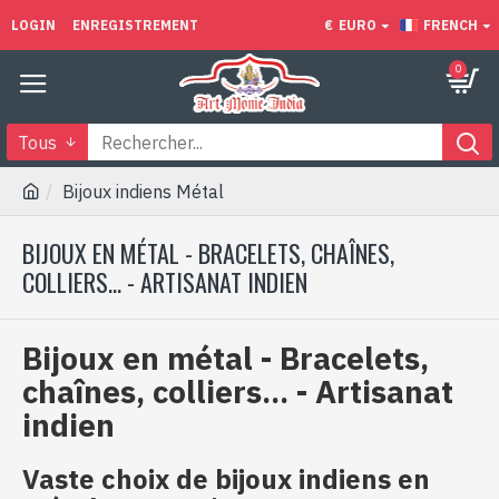
LOGIN
ENREGISTREMENT
€
EURO
FRENCH
0
Tous
Bijoux indiens Métal
BIJOUX EN MÉTAL - BRACELETS, CHAÎNES,
COLLIERS... - ARTISANAT INDIEN
Bijoux en métal - Bracelets,
chaînes, colliers... - Artisanat
indien
Vaste choix de bijoux indiens en