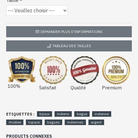
Taille
DEMANDER PLUS D'INFORMATIONS
TABLEAU DES TAILLES
100%
Satisfait
Qualité
Premium
ETIQUETTES :
bijoux
indiens
bague
indienne
rhodiee
topaze
bagues
indiennes
argent
PRODUITS CONNEXES