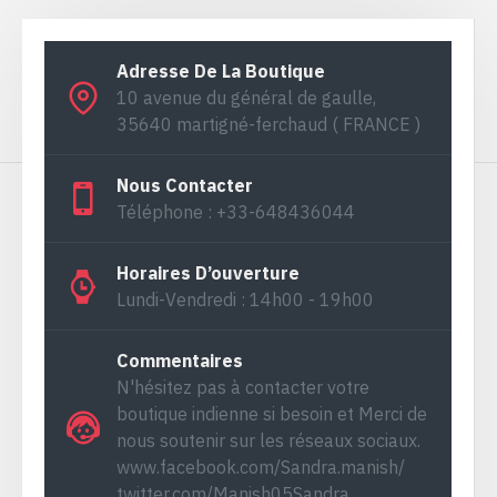
Adresse De La Boutique
10 avenue du général de gaulle,
35640 martigné-ferchaud ( FRANCE )
Nous Contacter
Téléphone : +33-648436044
Horaires D’ouverture
Lundi-Vendredi : 14h00 - 19h00
Commentaires
N'hésitez pas à contacter votre
boutique indienne si besoin et Merci de
nous soutenir sur les réseaux sociaux.
www.facebook.com/Sandra.manish/
twitter.com/Manish05Sandra