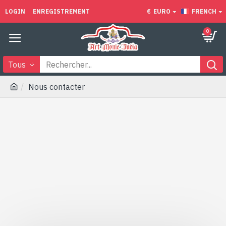
LOGIN
ENREGISTREMENT
€
EURO
FRENCH
0
Tous
Nous contacter