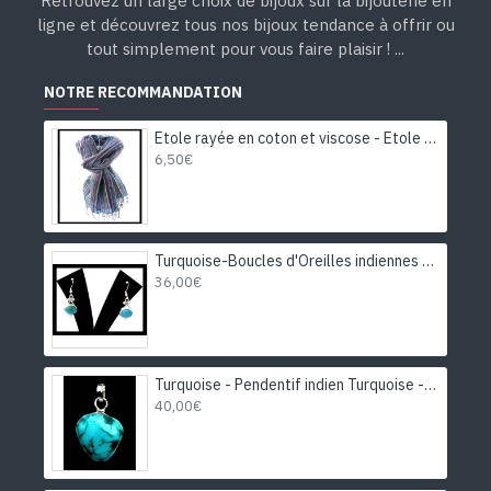
Retrouvez un large choix de bijoux sur la bijouterie en
ligne et découvrez tous nos bijoux tendance à offrir ou
tout simplement pour vous faire plaisir ! ...
NOTRE RECOMMANDATION
Etole rayée en coton et viscose - Etole indienne
6,50€
Turquoise-Boucles d'Oreilles indiennes Turquoise-Bijoux Inde
36,00€
Turquoise - Pendentif indien Turquoise - Bijoux Inde
40,00€