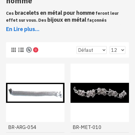
homme
bracelets en métal pour homme
Ces
feront leur
bijoux en métal
effet sur vous. Des
façonnés
minutieusement par des artisans indiens. Un choix varié à
En Lire plus...
des prix très intéressants !
Collection de bracelets en métal pour
homme, des bijoux indiens qui
0
n'attendent plus que vous
BR-ARG-054
BR-MET-010