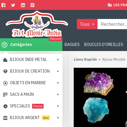
LES FRA
Tous
Discount
Catégories
BAGUES
BOUCLES D'OREILLES
BIJOUX INDE METAL
Liens Rapide
Bijoux Rhodié
BIJOUX DE CREATION
OBJETS EN MARBRE
SACS A MAIN
SPECIALES
Promos
BIJOUX ARGENT
New