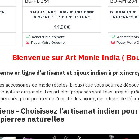
BG-PL-154
BO-AM-284
GENT
BIJOUX INDE - BAGUE INDIENNE
BIJOUX INDE 
ARGENT ET PIERRE DE LUNE
INDIENNES A
44,00€
Acheter Maintenant
Acheter Main
Poser Votre Question
Poser Votre 
Bienvenue sur Art Monie India ( Bou
enne en ligne d’artisanat et bijoux indien à prix incro
s accessoires de mode (étoles, bijoux) que vous pourrez découvr
de nature artisanale. Les articles proposés sont tous uniques grâc
herchée pour profiter de l’unicité des bijoux, des objets de décor
iens - Choisissez l’artisanat indien pour 
 pierres naturelles