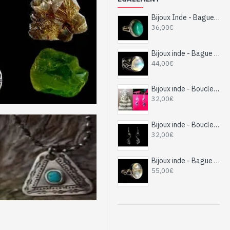
Bijoux Inde - Bague argent Turquoise
36,00€
Bijoux inde - Bague indienne argent et Pierre de Lune
44,00€
Bijoux inde - Boucles d'oreilles indiennes argent et Améthyste
32,00€
Bijoux inde - Boucles d'oreilles indiennes argent et saphir d'eau
32,00€
Bijoux inde - Bague indienne argent et Pierre de Lune
55,00€