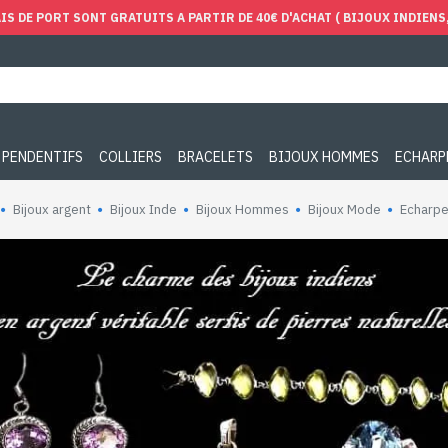
IS DE PORT SONT GRATUITS A PARTIR DE 40€ D'ACHAT ( BIJOUX INDIENS, 
PENDENTIFS
COLLIERS
BRACELETS
BIJOUX HOMMES
ECHARP
Bijoux argent
Bijoux Inde
Bijoux Hommes
Bijoux Mode
Echarp