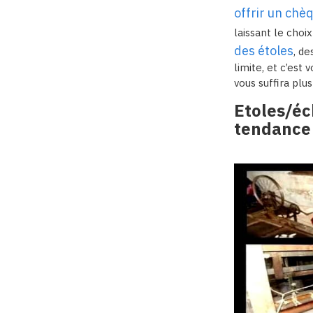
offrir un chè
laissant le choi
des étoles
, de
limite, et c’est
vous suffira plu
Etoles/éc
tendance 