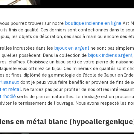
boutique indienne en ligne
 vous pourrez trouver sur notre
Art M
its finis de qualité. Ces derniers sont confectionnés dans le souci
joux, les objets de décoration, des sacs à main ou encore des éto
bijoux en argent
relles incrustées dans les
ne sont pas simpleme
bijoux indiens argent
 qu’elles possèdent. Dans la collection de
res, chaînes. Choisissez un bijou serti de votre pierre de naissa
 laquelle vous offrirez ce bijou. Ces minéraux de qualités sont
es et fines, diplômé de gemmologie de l’école de Jaipur en Inde
artisanaux
dont je peux vous faire bénéficier provient de fins de s
t et métal
. Ne tardez pas pour profiter de nos offres intéressan
t rhodié
sertis de pierres naturelles. Le rhodiage est un processu
éviter le ternissement de l'ouvrage. Nous avons respecté les n
diens en métal blanc (hypoallergeniq