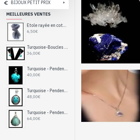
BIJOUX PETIT PRIX
MEILLEURES VENTES
Etole rayée en coton et viscose - Etole indienne
6,50€
Turquoise-Boucles d'Oreilles indiennes Turquoise-Bijoux Inde
36,00€
Turquoise - Pendentif indien Turquoise - Bijoux Inde
40,00€
Turquoise - Pendentif indien Turquoise - Bijoux Inde
48,00€
Turquoise - Pendentif indien Turquoise - Bijoux Inde
64,00€