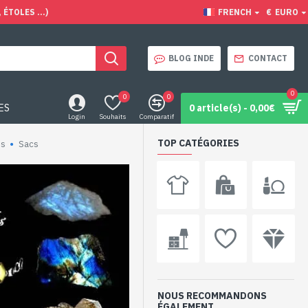
ÉTOLES ...)
FRENCH
€
EURO
BLOG INDE
CONTACT
0
0
0
ES
0 article(s) - 0,00€
Login
Souhaits
Comparatif
TOP CATÉGORIES
es
Sacs
NOUS RECOMMANDONS
ÉGALEMENT