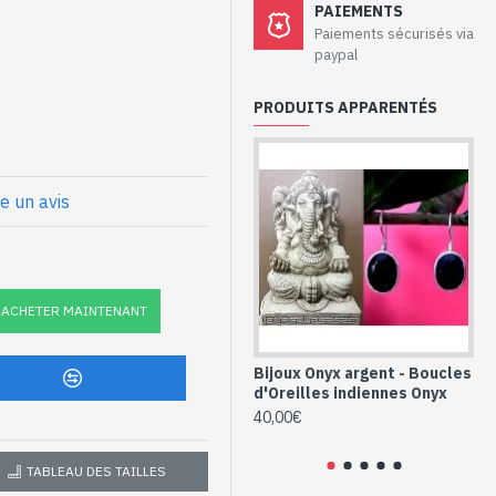
aux - Boucles
PAIEMENTS
if et Améthyste
Paiements sécurisés via
paypal
925/1000
PRODUITS APPARENTÉS
 pierre ovale, facettée à la
ssif
crochets avec une attache
re un avis
che) : 24mm x 15mm approx
x
nnes argent et
ACHETER MAINTENANT
forme ovale (BO-
Bijoux Onyx argent - Boucles
Bo
d'Oreilles indiennes Onyx
qu
l’i
40,00€
40
TABLEAU DES TAILLES