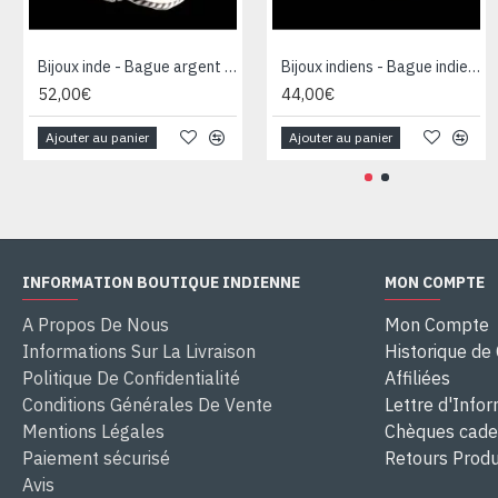
Bijoux inde - Bague argent Améthyste
Bijoux indiens - Bague indienne Améthyste
52,00€
44,00€
Ajouter au panier
Ajouter au panier
INFORMATION BOUTIQUE INDIENNE
MON COMPTE
A Propos De Nous
Mon Compte
Informations Sur La Livraison
Historique d
Politique De Confidentialité
Affiliées
Conditions Générales De Vente
Lettre d'Info
Mentions Légales
Chèques cad
Paiement sécurisé
Retours Produ
Avis