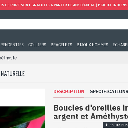
IS DE PORT SONT GRATUITS A PARTIR DE 40€ D'ACHAT ( BIJOUX INDIENS, 
PENDENTIFS
COLLIERS
BRACELETS
BIJOUX HOMMES
ECHARP
Améthyste
 NATURELLE
DESCRIPTION
SPECIFICATION
Boucles d'oreilles 
argent et Améthyst