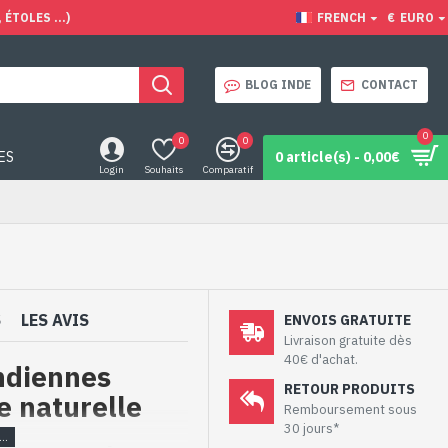
ÉTOLES ...)
FRENCH
€
EURO
BLOG INDE
CONTACT
0
0
0
ES
0 article(s) - 0,00€
Login
Souhaits
Comparatif
S
LES AVIS
ENVOIS GRATUITE
Livraison gratuite dès
40€ d'achat.
indiennes
RETOUR PRODUITS
e naturelle
Remboursement sous
30 jours*