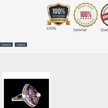
100%
Satisfait
Qual
indiens
argent