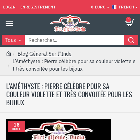
LOGIN
ENREGISTREMENT
€
EURO
FRENCH
0
Tous
Blog Général Sur l"Inde
L’Améthyste : Pierre célèbre pour sa couleur violette e
t très convoitée pour les bijoux
L’AMÉTHYSTE : PIERRE CÉLÈBRE POUR SA
COULEUR VIOLETTE ET TRÈS CONVOITÉE POUR LES
BIJOUX
18
mars