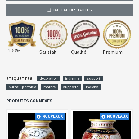
TABLEAU DES TAILLES
100%
Satisfait
Qualité
Premium
ETIQUETTES :
décoration
indienne
support
bureau-portable
marbre
supports
indiens
PRODUITS CONNEXES
NOUVEAUX
NOUVEAUX