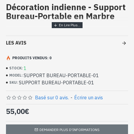
Décoration indienne - Support
Bureau-Portable en Marbre
Support Bureau-Portable en
Marbre, Supports bureau ou
LES AVIS
portable indiens
- Support Bureau ou Portable en Marbre - Décoration indienne
PRODUITS VENDUS: 0
- Marbre blanc provenant de la région du Rajasthan
1
STOCK:
- Mine se trouvant à Mekarana
SUPPORT BUREAU-PORTABLE-01
MODEL:
- Peint à la main par des artisans, utilisant des pigments naturels
SUPPORT BUREAU-PORTABLE-01
SKU:
pour les dessins, ainsi que de fines feuilles d'Or et des perles de
verre de différentes teintes
- Hauteur : 12cm - Largeur : 8cm
Basé sur 0 avis.
-
Écrire un avis
Décoration indienne en Marbre -
55,00€
Support Bureau ou Portable
(SUPPORT BUREAU-PORTABLE-01)
DEMANDER PLUS D'INFORMATIONS