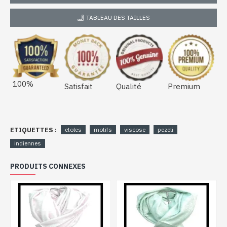
TABLEAU DES TAILLES
100%
Satisfait
Qualité
Premium
ETIQUETTES :
etoles
motifs
viscose
pezeli
indiennes
PRODUITS CONNEXES