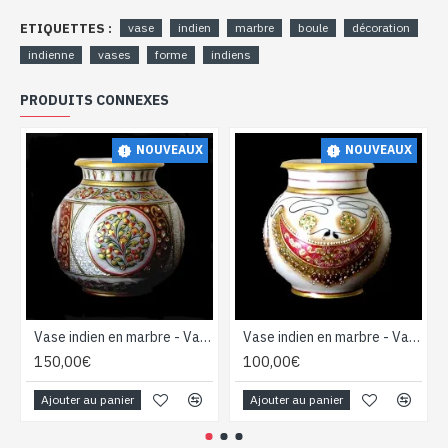
ETIQUETTES :
vase
indien
marbre
boule
décoration
indienne
vases
forme
indiens
PRODUITS CONNEXES
NOUVEAUX
NOUVEAUX
Vase indien en marbre - Vase Boule - Décoration indienne
Vase indien en marbre - Vase Boule - Décoration indienne
150,00€
100,00€
Ajouter au panier
Ajouter au panier