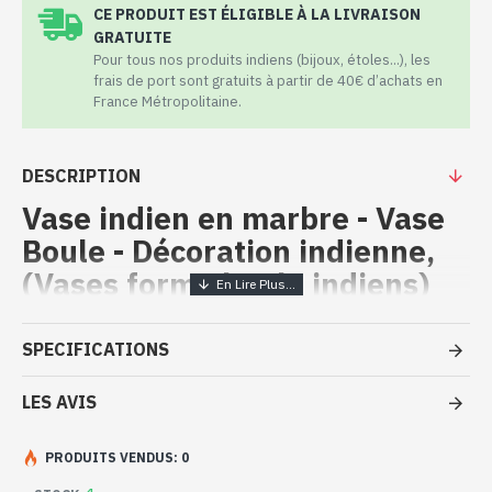
CE PRODUIT EST ÉLIGIBLE À LA LIVRAISON
GRATUITE
Pour tous nos produits indiens (bijoux, étoles...), les
frais de port sont gratuits à partir de 40€ d’achats en
France Métropolitaine.
DESCRIPTION
Vase indien en marbre - Vase
Boule - Décoration indienne,
(Vases forme boule indiens)
Vases forme boule indiens -
SPECIFICATIONS
Décoration indienne en marbre
LES AVIS
- Vase en Marbre - Décoration indienne
- Marbre blanc provenant de la région du Rajasthan
- Mine se trouvant à Mekarana
PRODUITS VENDUS: 0
- Peint à la main par des artisans, utilisant des pigments naturels