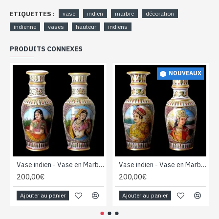
ETIQUETTES :
vase
indien
marbre
décoration
indienne
vases
hauteur
indiens
PRODUITS CONNEXES
NOUVEAUX
Vase indien - Vase en Marbre indien - Décoration indienne
Vase indien - Vase en Marbre indien - Décoration indienne
200,00€
200,00€
Ajouter au panier
Ajouter au panier