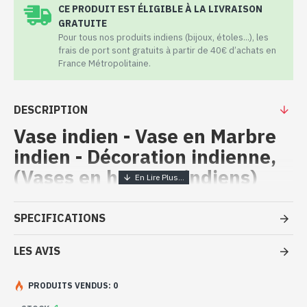
CE PRODUIT EST ÉLIGIBLE À LA LIVRAISON
GRATUITE
Pour tous nos produits indiens (bijoux, étoles...), les
frais de port sont gratuits à partir de 40€ d’achats en
France Métropolitaine.
DESCRIPTION
Vase indien - Vase en Marbre
indien - Décoration indienne,
(Vases en hauteur indiens)
Artisanant inde - Vase en Marbre
SPECIFICATIONS
indien - Décoration indienne
LES AVIS
- Vase indien - Décoration indienne
- Marbre blanc provenant de la région du Rajasthan
- Mine se trouvant à Mekarana
PRODUITS VENDUS: 0
- Peint à la main par des artisans, utilisant des pigments naturels