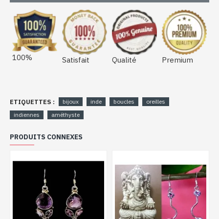
100%
Satisfait
Qualité
Premium
ETIQUETTES :
bijoux
inde
boucles
oreilles
indiennes
améthyste
PRODUITS CONNEXES