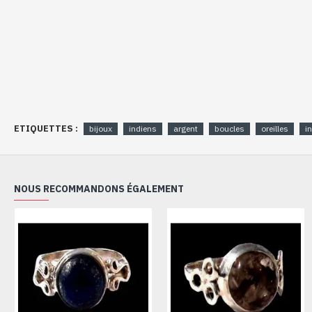
ETIQUETTES :
bijoux
indiens
argent
boucles
oreilles
i
NOUS RECOMMANDONS ÉGALEMENT