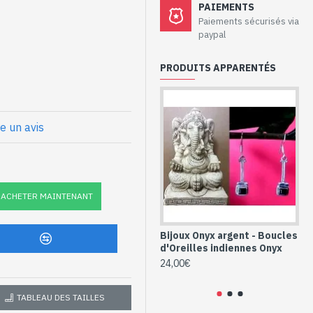
aux - Boucles
PAIEMENTS
if et Améthyste
Paiements sécurisés via
paypal
925/1000
PRODUITS APPARENTÉS
pierre carré, facettée à la
 sertie sur une monture en
re un avis
ge longue recourbée que l'on
nnes argent et
ACHETER MAINTENANT
forme carré (BO-
Bijoux Onyx argent - Boucles
Bi
d'Oreilles indiennes Onyx
Bo
Am
24,00€
24
TABLEAU DES TAILLES