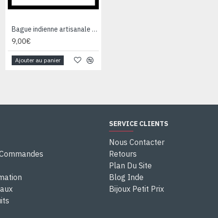
Bague indienne artisanale en métal - Bijoux fantaisie
Bague indienne en argent et Labradorite - Bijoux indiens
9,00€
28,00€
Ajouter au panier
Ajouter au panier
SERVICE CLIENTS
Nous Contacter
e Commandes
Retours
Plan Du Site
rmation
Blog Inde
eaux
Bijoux Petit Prix
its