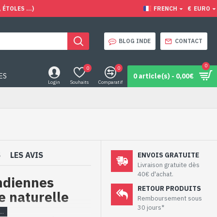
ÉTOLES ...)
FRENCH
€
EURO
BLOG INDE
CONTACT
0
0
0
ES
0 article(s) - 0,00€
Login
Souhaits
Comparatif
S
LES AVIS
ENVOIS GRATUITE
Livraison gratuite dès
40€ d'achat.
indiennes
RETOUR PRODUITS
e naturelle
Remboursement sous
30 jours*