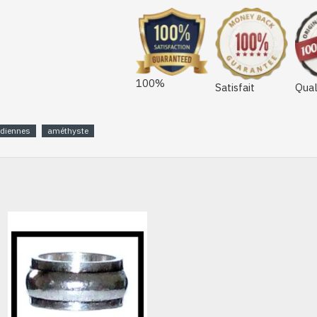
100%
Satisfait
Qual
ndiennes
améthyste