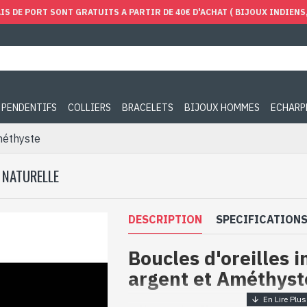
IS DE PORT SONT GRATUITS A PARTIR DE 40€ D'ACHAT ( BIJOUX INDIENS, 
PENDENTIFS
COLLIERS
BRACELETS
BIJOUX HOMMES
ECHARP
Améthyste
 NATURELLE
DESCRIPTION
SPECIFICATION
Boucles d'oreilles 
argent et Améthyst