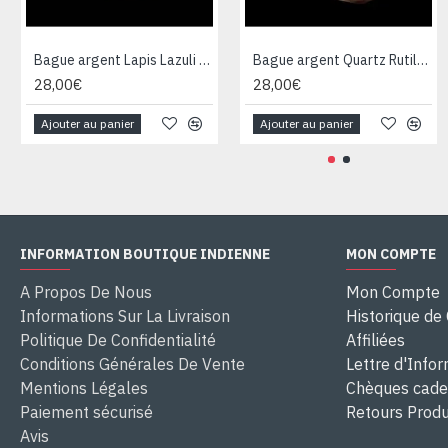
Bague argent Lapis Lazuli - Bijoux Inde - Bijoux indiens
Bague argent Quartz Rutile - Bague indienne - Bijoux indiens
28,00€
28,00€
Ajouter au panier
Ajouter au panier
INFORMATION BOUTIQUE INDIENNE
MON COMPTE
A Propos De Nous
Mon Compte
Informations Sur La Livraison
Historique d
Politique De Confidentialité
Affiliées
Conditions Générales De Vente
Lettre d'Info
Mentions Légales
Chèques cad
Paiement sécurisé
Retours Produ
Avis