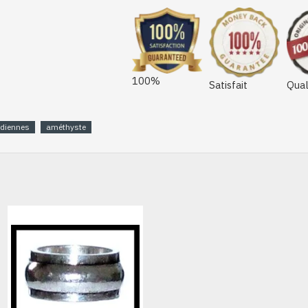
100%
Satisfait
Qual
ndiennes
améthyste