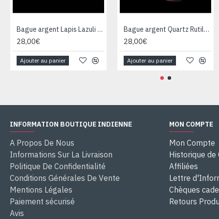
Bague argent Lapis Lazuli - Bijoux Inde - Bijoux indiens
Bague argent Quartz Rutile - Bague indienne - Bijoux indiens
28,00€
28,00€
Ajouter au panier
Ajouter au panier
INFORMATION BOUTIQUE INDIENNE
MON COMPTE
A Propos De Nous
Mon Compte
Informations Sur La Livraison
Historique d
Politique De Confidentialité
Affiliées
Conditions Générales De Vente
Lettre d'Info
Mentions Légales
Chèques cad
Paiement sécurisé
Retours Produ
Avis