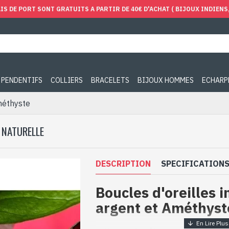
IS DE PORT SONT GRATUITS A PARTIR DE 40€ D'ACHAT ( BIJOUX INDIENS, 
PENDENTIFS
COLLIERS
BRACELETS
BIJOUX HOMMES
ECHARP
Améthyste
 NATURELLE
DESCRIPTION
SPECIFICATION
Boucles d'oreilles 
argent et Améthyst