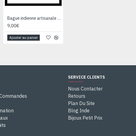
Bague indienne artisanale en métal - Bijoux fantaisie
Bague indienne en argent et Labradorite - Bijoux indiens
9,00€
28,00€
Ajouter au panier
Ajouter au panier
SERVICE CLIENTS
Nous Contacter
e Commandes
Retours
Plan Du Site
rmation
Blog Inde
eaux
Bijoux Petit Prix
its