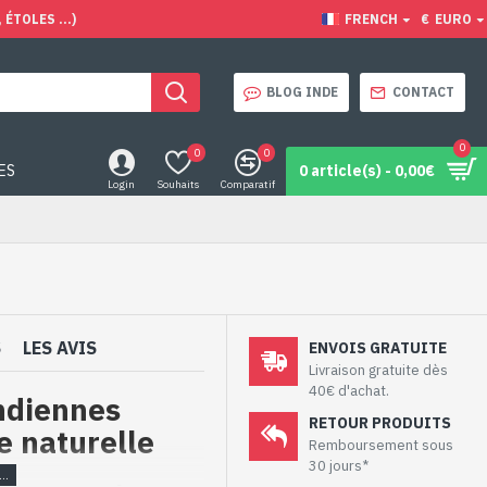
ÉTOLES ...)
FRENCH
€
EURO
BLOG INDE
CONTACT
0
0
0
ES
0 article(s) - 0,00€
Login
Souhaits
Comparatif
S
LES AVIS
ENVOIS GRATUITE
Livraison gratuite dès
40€ d'achat.
indiennes
RETOUR PRODUITS
e naturelle
Remboursement sous
30 jours*