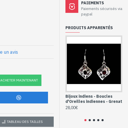
aux - Boucles
PAIEMENTS
if et Améthyste
Paiements sécurisés via
paypal
925/1000
PRODUITS APPARENTÉS
ovale, facettée à la main,
ravaillée
ge longue recourbée que l'on
re un avis
che) : 23mm x 14mm approx
nnes argent et
ACHETER MAINTENANT
forme ovale (BO-
Bijoux indiens - Boucles
Bi
d'Oreilles indiennes - Grenat
Bo
Am
28,00€
28
TABLEAU DES TAILLES