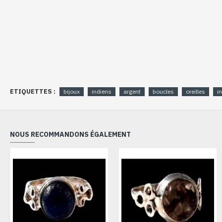
ETIQUETTES :
bijoux
indiens
argent
boucles
oreilles
i
NOUS RECOMMANDONS ÉGALEMENT