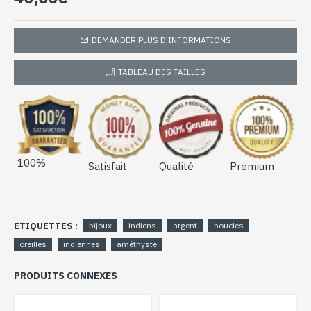
DEMANDER PLUS D'INFORMATIONS
TABLEAU DES TAILLES
100%
Satisfait
Qualité
Premium
ETIQUETTES :
bijoux
indiens
argent
boucles
oreilles
indiennes
améthyste
PRODUITS CONNEXES