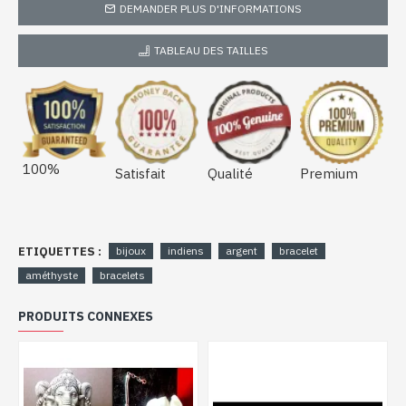
DEMANDER PLUS D'INFORMATIONS
TABLEAU DES TAILLES
100%
Satisfait
Qualité
Premium
ETIQUETTES :
bijoux
indiens
argent
bracelet
améthyste
bracelets
PRODUITS CONNEXES