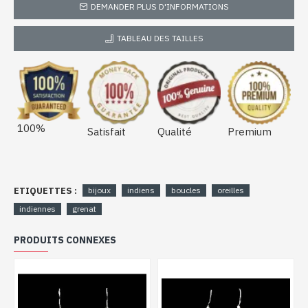
DEMANDER PLUS D'INFORMATIONS
TABLEAU DES TAILLES
100%
Satisfait
Qualité
Premium
ETIQUETTES :
bijoux
indiens
boucles
oreilles
indiennes
grenat
PRODUITS CONNEXES