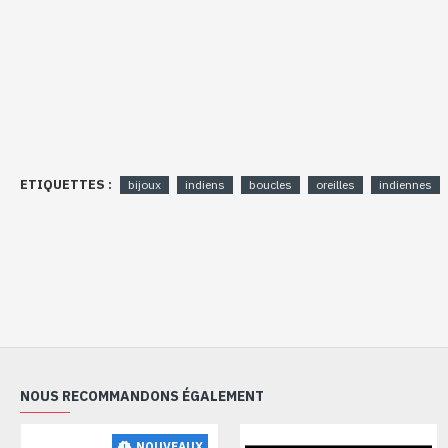
ETIQUETTES :
bijoux
indiens
boucles
oreilles
indiennes
NOUS RECOMMANDONS ÉGALEMENT
NOUVEAUX