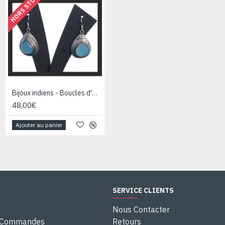
HORS STOCK
Bijoux indiens - Boucles d'Oreilles indiennes Calcédoine bleue
Bijoux Onyx argent - Boucles d'Oreilles indiennes Onyx
48,00€
36,00€
Ajouter au panier
Ajouter au panier
SERVICE CLIENTS
Nous Contacter
e Commandes
Retours