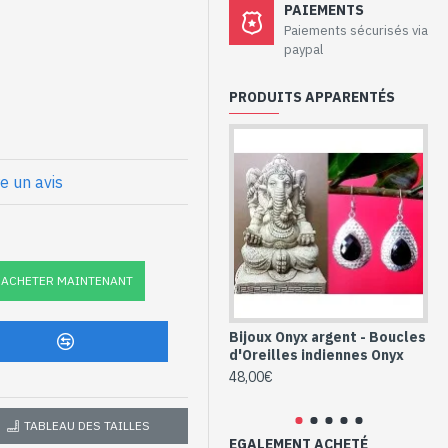
aux - Boucles
PAIEMENTS
if et Onyx verte
Paiements sécurisés via
paypal
925/1000
PRODUITS APPARENTÉS
 pierre, facettée à la
ssif. Argent martelé autour
re un avis
ge longue recourbée que l'on
che) : 33 mm x 20mm approx
x
ACHETER MAINTENANT
nnes argent et
O-PIDIV-08P-2)
Bijoux Onyx argent - Boucles
Bo
d'Oreilles indiennes Onyx
ar
qu
48,00€
48
TABLEAU DES TAILLES
EGALEMENT ACHETÉ