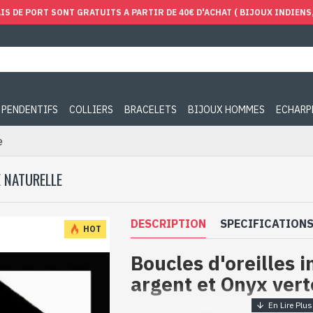
IS DE PORT SONT GRATUITS A PARTIR DE 40€ D'ACHAT ( BIJOUX INDIENS, 
PENDENTIFS
COLLIERS
BRACELETS
BIJOUX HOMMES
ECHARP
e
E NATURELLE
DESCRIPTION
SPECIFICATION
HOT
Boucles d'oreilles 
argent et Onyx vert