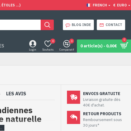
ÉTOLES ...)
FRENCH
€
EURO
BLOG INDE
CONTACT
0
0
0
ES
0 article(s) - 0,00€
Login
Souhaits
Comparatif
S
LES AVIS
ENVOIS GRATUITE
Livraison gratuite dès
40€ d'achat.
indiennes
RETOUR PRODUITS
e naturelle
Remboursement sous
30 jours*