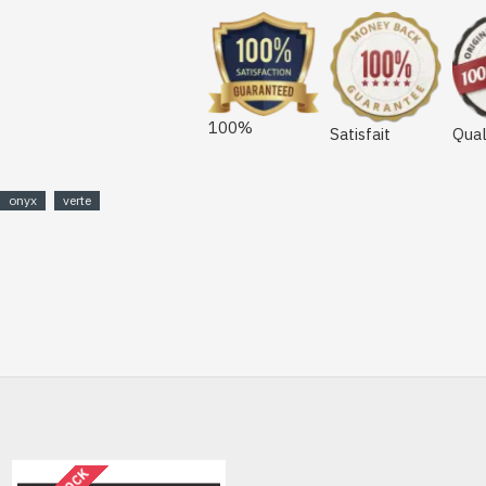
100%
Satisfait
Qual
onyx
verte