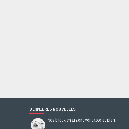
Bijoux indiens - Boucles d'Oreilles indiennes calcédoine rouge
48,00€
Ajouter au panier
DERNIÈRES NOUVELLES
Nos bijoux en argent véritable et pierres naturelles