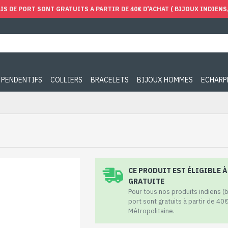
IS DE PORT SONT GRATUITS A PARTIR DE 40€ D'ACHAT ( BIJOUX INDIENS, 
PENDENTIFS
COLLIERS
BRACELETS
BIJOUX HOMMES
ECHARP
CE PRODUIT EST ÉLIGIBLE 
GRATUITE
Pour tous nos produits indiens (bij
port sont gratuits à partir de 40
Métropolitaine.