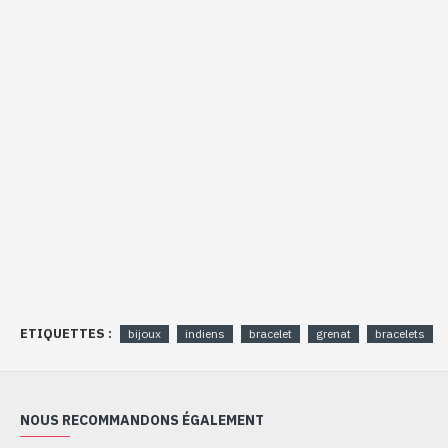
ETIQUETTES :
bijoux
indiens
bracelet
grenat
bracelets
NOUS RECOMMANDONS ÉGALEMENT