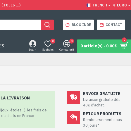
ÉTOLES ...)
FRENCH
€
EURO
BLOG INDE
CONTACT
0
0
0
ES
0 article(s) - 0,00€
Login
Souhaits
Comparatif
ENVOIS GRATUITE
À LA LIVRAISON
Livraison gratuite dès
40€ d'achat.
oux, étoles...), les frais de
RETOUR PRODUITS
€ d’achats en France
Remboursement sous
30 jours*