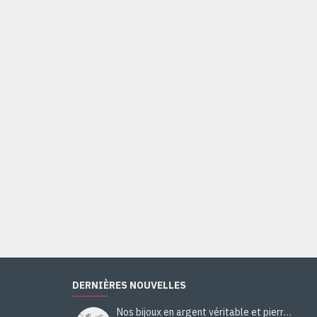
Bijoux indiens - Bague Onyx - Bague indienne en argent
40,00€
Ajouter au panier
DERNIÈRES NOUVELLES
Nos bijoux en argent véritable et pierres naturelles