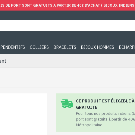
IS DE PORT SONT GRATUITS A PARTIR DE 40€ D'ACHAT ( BIJOUX INDIENS, 
PENDENTIFS
COLLIERS
BRACELETS
BIJOUX HOMMES
ECHARP
ent
CE PRODUIT EST ÉLIGIBLE 
GRATUITE
Pour tous nos produits indiens (bij
port sont gratuits à partir de 40
Métropolitaine.