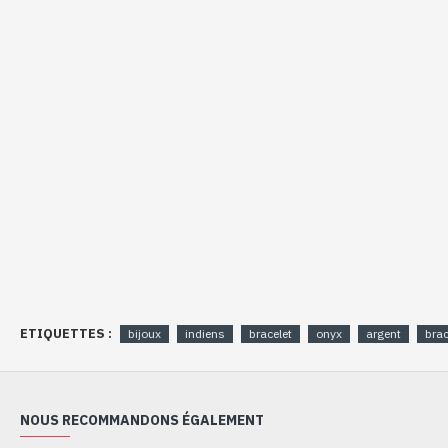
ETIQUETTES :
bijoux
indiens
bracelet
onyx
argent
brac
NOUS RECOMMANDONS ÉGALEMENT