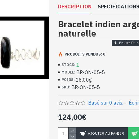
DESCRIPTION
SPECIFICATION
Bracelet indien arg
naturelle
Bijoux indiens artisan
argent massif et Onyx
PRODUITS VENDUS: 0
1
STOCK:
- Bracelet en argent véritable 925/1000
BR-ON-05-5
MODEL:
- Fait à la main à Jaipur ( INDE )
28.00g
POIDS:
- Composé de 6 pierres onyx, facettées à l
BR-ON-05-5
SKU:
monture en argent massif
- Longueur totale du bracelet : 20.5cm ap
Basé sur 0 avis.
-
Écri
- Taille des pierres : 15mm x 11mm appro
Bracelet indien argent e
124,00€
(BR-ON-05-5)
AJOUTER AU PANIER