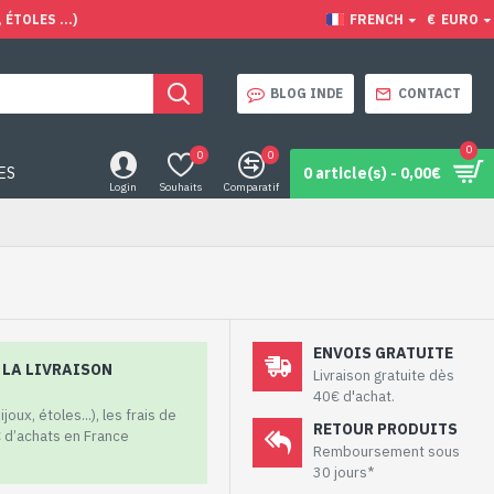
ÉTOLES ...)
FRENCH
€
EURO
BLOG INDE
CONTACT
0
0
0
ES
0 article(s) - 0,00€
Login
Souhaits
Comparatif
ENVOIS GRATUITE
À LA LIVRAISON
Livraison gratuite dès
40€ d'achat.
oux, étoles...), les frais de
RETOUR PRODUITS
€ d’achats en France
Remboursement sous
30 jours*