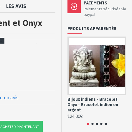
PAIEMENTS
S
LES AVIS
Paiements sécurisés via
paypal
ent et Onyx
PRODUITS APPARENTÉS
aux – Bracelet
a main, serties sur une
prox
re un avis
x
Bijoux indiens - Bracelet
Bi
t Onyx naturelle
Onyx - Bracelet indien en
On
argent
ar
124,00€
11
ACHETER MAINTENANT