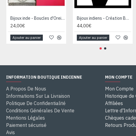
Bijoux inde - Boucles d'Oreilles indiennes Améthyste
Bijoux indiens - Création Boucles d'oreilles Onyx
24,00€
44,00€
Ajouter au panier
Ajouter au panier
INFORMATION BOUTIQUE INDIENNE
MON COMPTE
A Propos De Nous
Mon Compte
Informations Sur La Livraison
Historique d
Politique De Confidentialité
Affiliées
Conditions Générales De Vente
Lettre d'Info
Mentions Légales
Chèques cad
Paiement sécurisé
Retours Produ
Avis