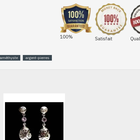
100%
Satisfait
Qual
améthyste
argent-pierres