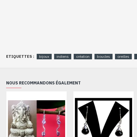
ETIQUETTES :
bijoux
indiens
création
boucles
oreilles
NOUS RECOMMANDONS ÉGALEMENT