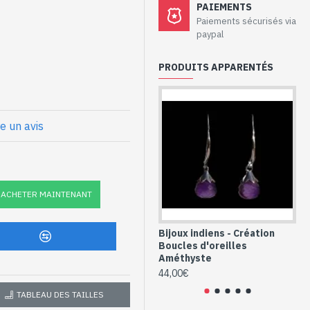
PAIEMENTS
ux de création -
Paiements sécurisés via
paypal
ent massif et
PRODUITS APPARENTÉS
925/1000
n réalisée par Art Monie India
re un avis
facettée à la main, sertie sur
ge longue recourbée que l'on
ACHETER MAINTENANT
x de hauteur
Bijoux indiens - Création
Bi
Boucles d'oreilles
Bo
nnes argent et
Améthyste
Am
création (BO-AM-
44,00€
36
TABLEAU DES TAILLES