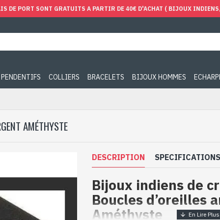
IS DE PORT SONT GRATUITS A PARTIR DE 40€ D'ACHAT ( BIJOUX INDIENS, 
PENDENTIFS
COLLIERS
BRACELETS
BIJOUX HOMMES
ECHARP
ARGENT AMÉTHYSTE
DESCRIPTION
SPECIFICATION
Bijoux indiens de c
Boucles d’oreilles 
Améthyste