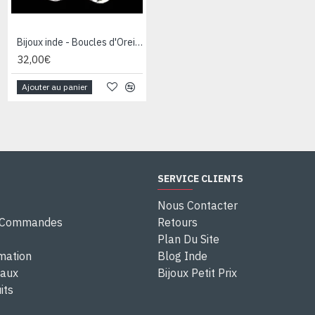
Bijoux inde - Boucles d'Oreilles indiennes Améthyste
Bijoux inde - Boucles d'Oreilles indiennes Améthyste
32,00€
44,00€
Ajouter au panier
Ajouter au panier
SERVICE CLIENTS
Nous Contacter
e Commandes
Retours
Plan Du Site
rmation
Blog Inde
eaux
Bijoux Petit Prix
its