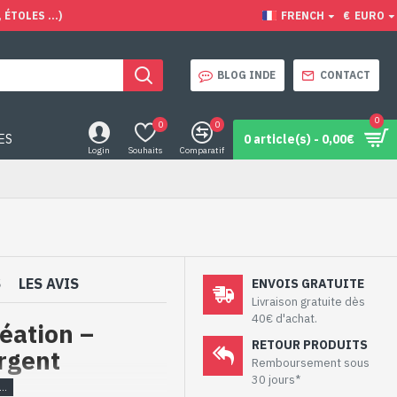
ÉTOLES ...)
FRENCH
€
EURO
BLOG INDE
CONTACT
0
0
0
ES
0 article(s) - 0,00€
Login
Souhaits
Comparatif
S
LES AVIS
ENVOIS GRATUITE
Livraison gratuite dès
40€ d'achat.
réation –
RETOUR PRODUITS
argent
Remboursement sous
30 jours*