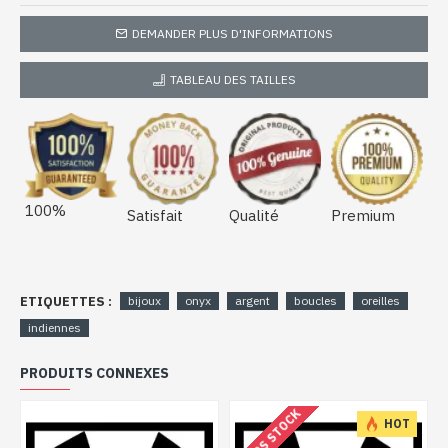
DEMANDER PLUS D'INFORMATIONS
TABLEAU DES TAILLES
100%
Satisfait
Qualité
Premium
ETIQUETTES :
bijoux
onyx
argent
boucles
oreilles
indiennes
PRODUITS CONNEXES
HORS STOCK
HOT