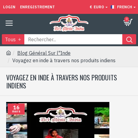
LOGIN
ENREGISTREMENT
€
EURO
FRENCH
0
Tous
Blog Général Sur l"Inde
Voyagez en inde à travers nos produits indiens
VOYAGEZ EN INDE À TRAVERS NOS PRODUITS
INDIENS
16
mars