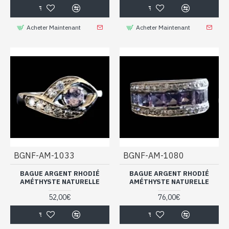
marché, avec un rapport qualité/prix exceptionnel.
Les bijoux en argent rhodié s'invitent
Acheter Maintenant
Acheter Maintenant
dans nos collections de bijoux indiens
sertis de pierres
BGNF-AM-1033
BGNF-AM-1080
BAGUE ARGENT RHODIÉ
BAGUE ARGENT RHODIÉ
AMÉTHYSTE NATURELLE
AMÉTHYSTE NATURELLE
52,00€
76,00€