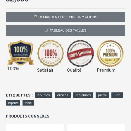
Pierre de Lune naturelle de forme
ronde (BO-PL-475)
DEMANDER PLUS D'INFORMATIONS
TABLEAU DES TAILLES
100%
Satisfait
Qualité
Premium
ETIQUETTES :
boucles
oreilles
indiennes
pierre
lune
bijoux
inde
PRODUITS CONNEXES