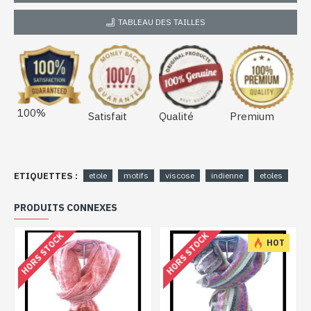
TABLEAU DES TAILLES
100%
Satisfait
Qualité
Premium
ETIQUETTES :
etole
motifs
viscose
indienne
etoles
PRODUITS CONNEXES
HORS STOCK
HORS STOCK
HOT