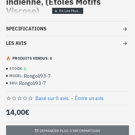
indienne, (Etoles Motifs
Viscose)
Etole motifs en viscose - Etole
SPECIFICATIONS
indienne à petit prix
LES AVIS
- Confectionnée en inde
- Matière : 100% Viscose
- Fine et douce au toucher
PRODUITS VENDUS: 0
- Dimensions : 174 x 70 cm
6
STOCK:
- Lavage en machine à une température de 30°C
Rongoli93-7
MODEL:
Etole indienne 100% viscose avec
Rongoli93-7
SKU:
motifs (Rongoli93-7)
Basé sur 0 avis.
-
Écrire un avis
14,00€
DEMANDER PLUS D'INFORMATIONS