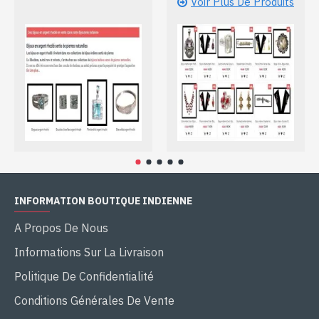
Voir Plus De Produits
INFORMATION BOUTIQUE INDIENNE
A Propos De Nous
Informations Sur La Livraison
Politique De Confidentialité
Conditions Générales De Vente