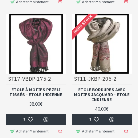
Acheter Maintenant
Acheter Maintenant
HORS STOCK
ST17-VBDP-175-2
ST11-JKBP-205-2
ETOLE À MOTIFS PEZELI
ETOLE BORDURES AVEC
TISSÉS - ETOLE INDIENNE
MOTIFS JACQUARD - ETOLE
INDIENNE
38,00€
40,00€
Acheter Maintenant
Acheter Maintenant