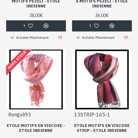
MOTIFS PEZELI - ETOLE
À MOTIFS PEZELI - ETOLE
INDIENNE
INDIENNE
38,00€
36,00€
Acheter Maintenant
Acheter Maintenant
HORS STOCK
Rongoli93
13STRIP-165-1
ETOLE MOTIFS EN VISCOSE -
ETOLE MOTIFS EN VISCOSE
ETOLE INDIENNE
STRIP - ETOLE INDIENNE