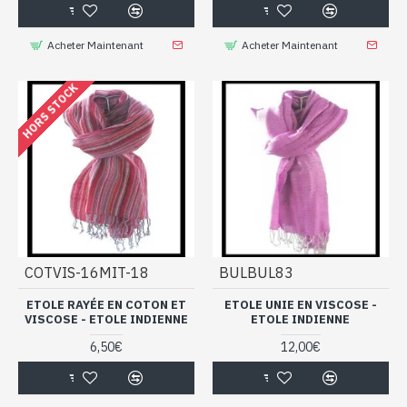
Acheter Maintenant
Acheter Maintenant
HORS STOCK
COTVIS-16MIT-18
BULBUL83
ETOLE RAYÉE EN COTON ET
ETOLE UNIE EN VISCOSE -
VISCOSE - ETOLE INDIENNE
ETOLE INDIENNE
6,50€
12,00€