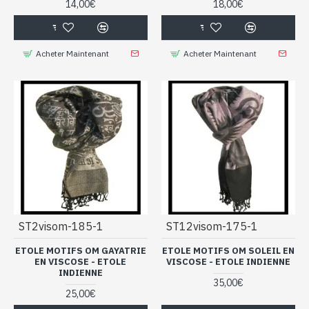
14,00€
18,00€
Acheter Maintenant
Acheter Maintenant
ST2visom-185-1
ST12visom-175-1
ETOLE MOTIFS OM GAYATRIE
ETOLE MOTIFS OM SOLEIL EN
EN VISCOSE - ETOLE
VISCOSE - ETOLE INDIENNE
INDIENNE
35,00€
25,00€