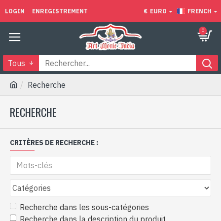
LOGIN
ENREGISTREMENT
€
EURO
FRENCH
0
Tous
Recherche
RECHERCHE
CRITÈRES DE RECHERCHE :
Recherche dans les sous-catégories
Recherche dans la description du produit