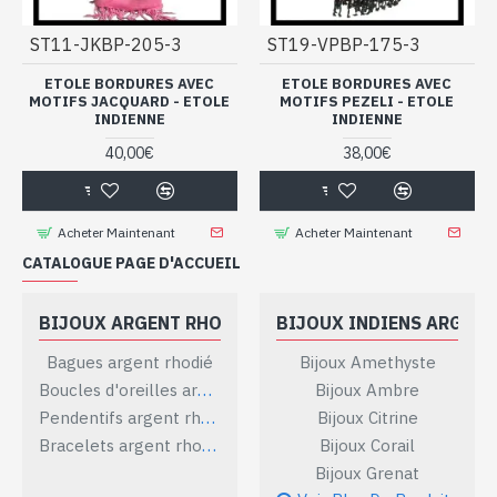
ST11-JKBP-205-3
ST19-VPBP-175-3
ETOLE BORDURES AVEC
ETOLE BORDURES AVEC
MOTIFS JACQUARD - ETOLE
MOTIFS PEZELI - ETOLE
INDIENNE
INDIENNE
40,00€
38,00€
Acheter Maintenant
Acheter Maintenant
CATALOGUE PAGE D'ACCUEIL
BIJOUX ARGENT RHODIÉ
BIJOUX INDIENS ARGENT
Bagues argent rhodié
Bijoux Amethyste
Boucles d'oreilles argent rhodié
Bijoux Ambre
Pendentifs argent rhodié
Bijoux Citrine
Bracelets argent rhodié
Bijoux Corail
Bijoux Grenat