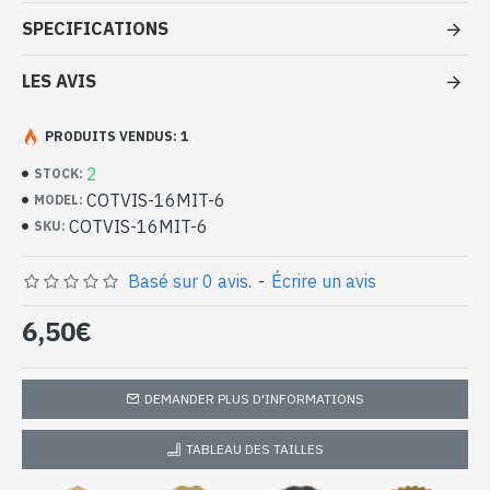
Etole rayée en coton et viscose -
SPECIFICATIONS
Etole indienne à pas cher
LES AVIS
- Confectionnée en inde
- Composition : Coton / Viscose
- Dimensions : 174 x 67 cm
PRODUITS VENDUS: 1
- Lavage en machine à une température de 30°C
2
STOCK:
Etole indienne en coton et viscose à
COTVIS-16MIT-6
MODEL:
rayures multicouleurs (COTVIS-
COTVIS-16MIT-6
SKU:
16MIT-6)
Basé sur 0 avis.
-
Écrire un avis
6,50€
DEMANDER PLUS D'INFORMATIONS
TABLEAU DES TAILLES