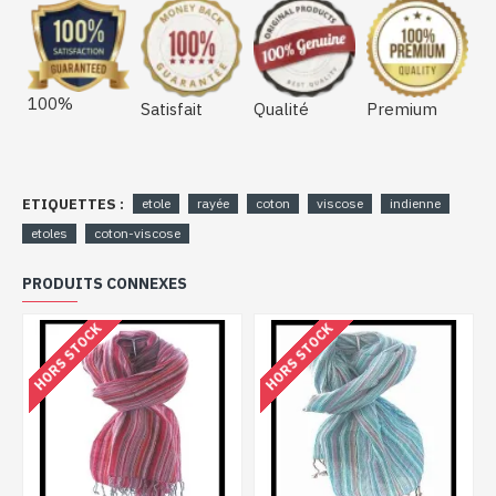
100%
Satisfait
Qualité
Premium
ETIQUETTES :
etole
rayée
coton
viscose
indienne
etoles
coton-viscose
PRODUITS CONNEXES
HORS STOCK
HORS STOCK