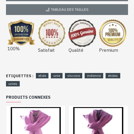
TABLEAU DES TAILLES
100%
Satisfait
Qualité
Premium
ETIQUETTES :
etole
unie
viscose
indienne
etoles
unies
PRODUITS CONNEXES