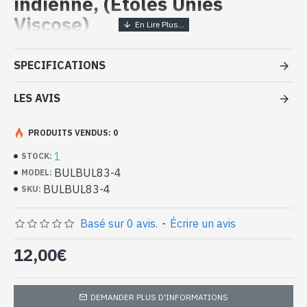
indienne, (Etoles Unies
Viscose)
Etole unie en viscose - Etole
SPECIFICATIONS
indienne à pas cher
LES AVIS
- Confectionnée en inde
- Matière : 100% Viscose
- Motifs discrets
PRODUITS VENDUS: 0
- Fine et douce au toucher
1
STOCK:
- Dimensions : 180 x 70 cm
BULBUL83-4
MODEL:
- Lavage en machine à une température de 30°C
BULBUL83-4
Etole indienne 100% viscose à motifs
SKU:
discrets (BULBUL83-4)
Basé sur 0 avis.
-
Écrire un avis
12,00€
DEMANDER PLUS D'INFORMATIONS