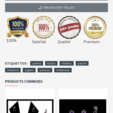
TABLEAU DES TAILLES
100%
Satisfait
Qualité
Premium
ETIQUETTES :
quartz
bijoux
indiens
parure
indienne
argent
parures
indiennes
PRODUITS CONNEXES