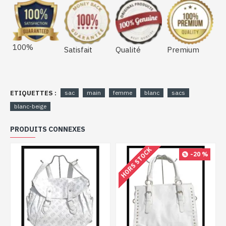
100%
Satisfait
Qualité
Premium
ETIQUETTES :
sac
main
femme
blanc
sacs
blanc-beige
PRODUITS CONNEXES
HORS STOCK
-20 %