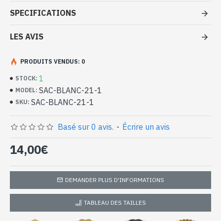
Blanc à pas cher
SPECIFICATIONS
- Sac 100 % polyuréthane
- Fermé par une fermeture éclair et par deux pressions
LES AVIS
- Intérieur du sac en tissu avec 2 poche zippées et 3 poches
- Dimensions du sac 30 x 38 x 12 cm env
PRODUITS VENDUS: 0
-
Unique piece
Sac à main Blanc 100 % polyuréthane
1
STOCK:
(SAC-BLANC-21-1)
SAC-BLANC-21-1
MODEL:
SAC-BLANC-21-1
SKU:
Basé sur 0 avis.
-
Écrire un avis
14,00€
DEMANDER PLUS D'INFORMATIONS
TABLEAU DES TAILLES