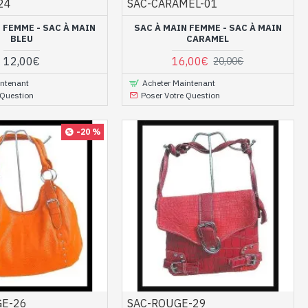
24
SAC-CARAMEL-01
 FEMME - SAC À MAIN
SAC À MAIN FEMME - SAC À MAIN
BLEU
CARAMEL
12,00€
16,00€
20,00€
intenant
Acheter Maintenant
 Question
Poser Votre Question
-20 %
GE-26
SAC-ROUGE-29