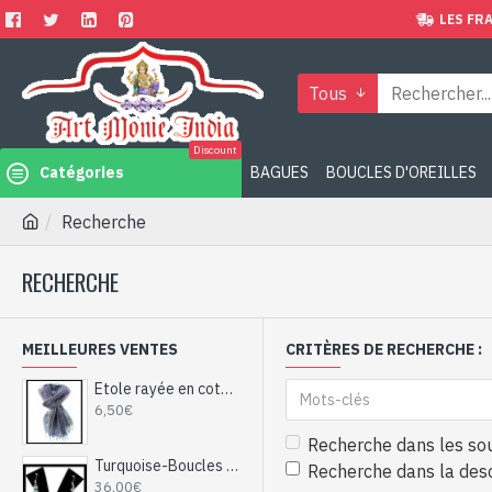
LES FRA
Tous
Discount
Catégories
BAGUES
BOUCLES D'OREILLES
Recherche
RECHERCHE
MEILLEURES VENTES
CRITÈRES DE RECHERCHE :
Etole rayée en coton et viscose - Etole indienne
6,50€
Recherche dans les so
Turquoise-Boucles d'Oreilles indiennes Turquoise-Bijoux Inde
Recherche dans la desc
36,00€