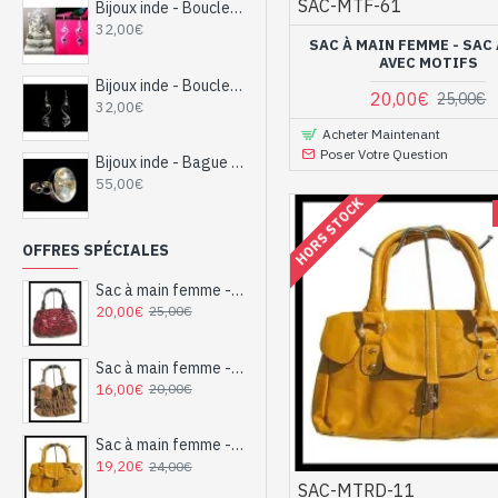
SAC-MTF-61
Bijoux inde - Boucles d'oreilles indiennes argent et Améthyste
32,00€
SAC À MAIN FEMME - SAC
AVEC MOTIFS
Bijoux inde - Boucles d'oreilles indiennes argent et saphir d'eau
20,00€
25,00€
32,00€
Acheter Maintenant
Poser Votre Question
Bijoux inde - Bague indienne argent et Pierre de Lune
55,00€
HORS STOCK
OFFRES SPÉCIALES
Sac à main femme - sac à main avec motifs
20,00€
25,00€
Sac à main femme - sac à main Caramel
16,00€
20,00€
Sac à main femme - sac à main Jaune-Moutarde
19,20€
24,00€
SAC-MTRD-11