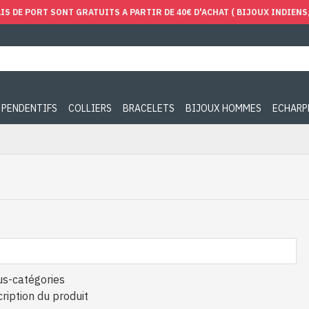
IS DE PORT SONT GRATUITS A PARTIR DE 40€ D'ACHAT ( BIJOUX INDIENS, 
PENDENTIFS
COLLIERS
BRACELETS
BIJOUX HOMMES
ECHARP
us-catégories
ription du produit