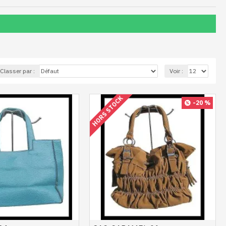
Classer par :
Voir :
HORS STOCK
-20 %