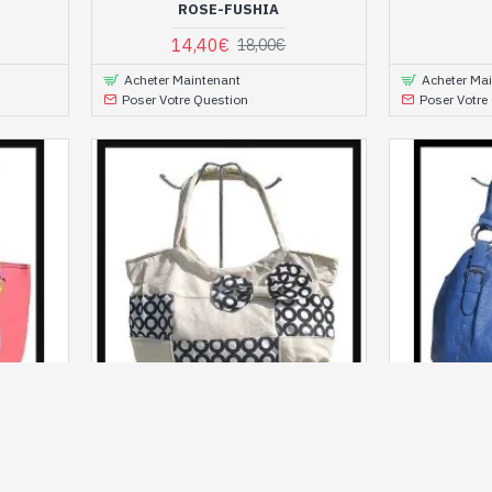
ROSE-FUSHIA
14,40€
18,00€
Acheter Maintenant
Acheter Ma
Poser Votre Question
Poser Votre
SAC-BEIGE-66
SAC-BLEU-
 À MAIN
SAC À MAIN FEMME - SAC À MAIN
SAC À MAIN
BEIGE CLAIR