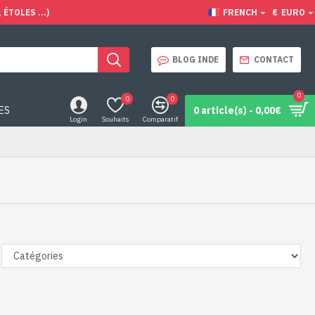
ÉTOLES ...)
FRENCH
€
EURO
BLOG INDE
CONTACT
0
0
0
ES
0 article(s) - 0,00€
Login
Souhaits
Comparatif