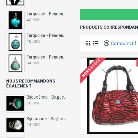
Turquoise - Pendentif indien Turquoise - Bijoux Inde
40,00€
PRODUITS CORRESPONDANT
Turquoise - Pendentif indien Turquoise - Bijoux Inde
48,00€
Comparatif 
Turquoise - Pendentif indien Turquoise - Bijoux Inde
HORS STOCK
64,00€
NOUS RECOMMANDONS
ÉGALEMENT
Bijoux Inde - Bague argent Turquoise
36,00€
Bijoux inde - Bague indienne argent et Pierre de Lune
44,00€