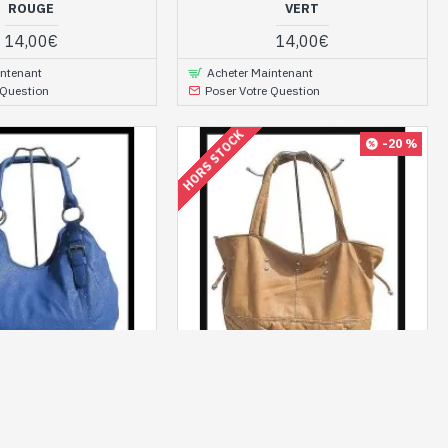
ROUGE
VERT
14,00€
14,00€
intenant
Acheter Maintenant
 Question
Poser Votre Question
HORS STOCK
-20 %
26
SAC-CAMEL-03
 FEMME - SAC À MAIN
SAC À MAIN FEMME - SAC À MAIN
BLEU
CAMEL