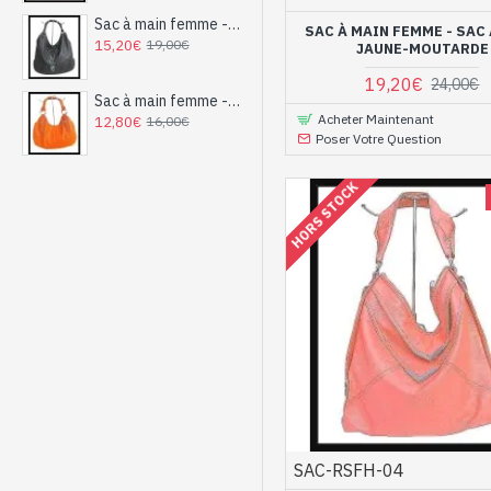
Sac à main femme - sac à main Noir
SAC À MAIN FEMME - SAC
15,20€
19,00€
JAUNE-MOUTARDE
19,20€
24,00€
Sac à main femme - sac à main Orange
Acheter Maintenant
12,80€
16,00€
Poser Votre Question
HORS STOCK
SAC-RSFH-04