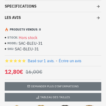
Bleu à petit prix
SPECIFICATIONS
- Sac 100 % polyuréthane
- Fermé par une fermeture éclair
LES AVIS
- Intérieur du sac en tissu avec 1 poche zippée
- Dimensions du sac 27 x 35 x 8 cm env
PRODUITS VENDUS: 0
Sac à main Bleu 100 % polyuréthane
(SAC-BLEU-31)
Hors stock
STOCK:
SAC-BLEU-31
MODEL:
SAC-BLEU-31
SKU:
Basé sur 1 avis.
-
Écrire un avis
12,80€
16,00€
DEMANDER PLUS D'INFORMATIONS
TABLEAU DES TAILLES