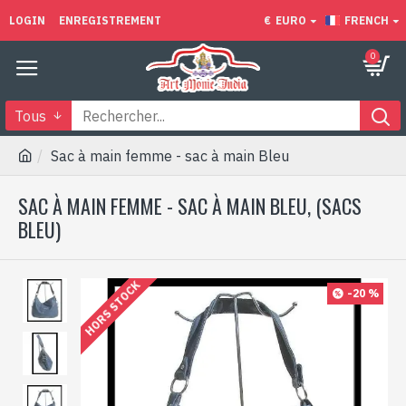
LOGIN
ENREGISTREMENT
€
EURO
FRENCH
0
Tous
Sac à main femme - sac à main Bleu
SAC À MAIN FEMME - SAC À MAIN BLEU, (SACS
BLEU)
HORS STOCK
-20 %