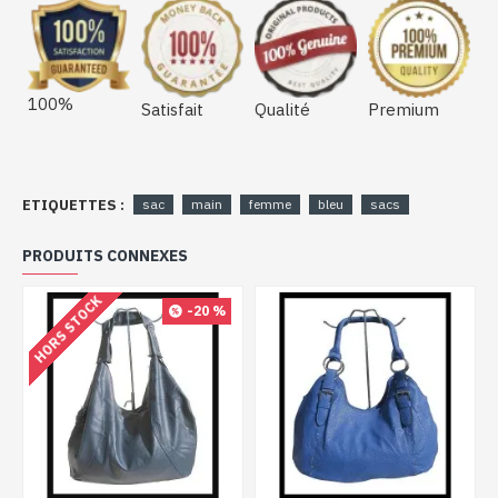
100%
Satisfait
Qualité
Premium
ETIQUETTES :
sac
main
femme
bleu
sacs
PRODUITS CONNEXES
HORS STOCK
-20 %