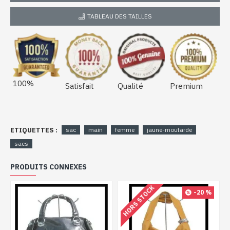
TABLEAU DES TAILLES
100%
Satisfait
Qualité
Premium
ETIQUETTES :
sac
main
femme
jaune-moutarde
sacs
PRODUITS CONNEXES
HORS STOCK
-20 %