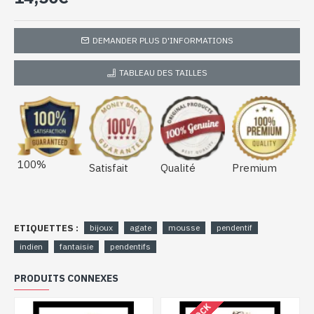
DEMANDER PLUS D'INFORMATIONS
TABLEAU DES TAILLES
100%
Satisfait
Qualité
Premium
ETIQUETTES :
bijoux
agate
mousse
pendentif
indien
fantaisie
pendentifs
PRODUITS CONNEXES