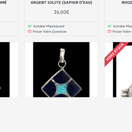
UMÉ
ARGENT IOLITE (SAPHIR D'EAU)
RHOD
36,00€
Acheter Maintenant
Acheter Ma
Poser Votre Question
Poser Votre
HORS STOCK
PE-LZ-01
PE-PL-02-1
 NACRE -
PENDENTIF ARGENT LAPIS-LAZULI -
PENDENTI