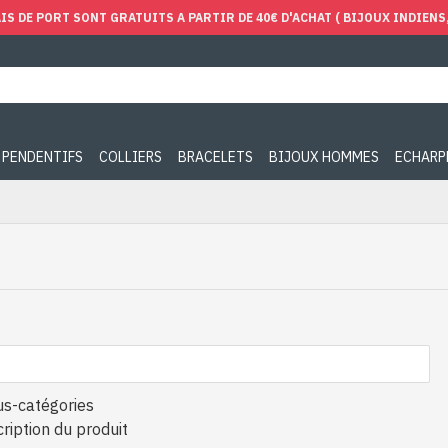
IS DE PORT SONT GRATUITS A PARTIR DE 40€ D'ACHAT ( BIJOUX INDIENS, 
PENDENTIFS
COLLIERS
BRACELETS
BIJOUX HOMMES
ECHARP
us-catégories
ription du produit