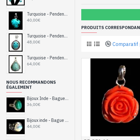
Turquoise - Pendentif indien Turquoise - Bijoux Inde
40,00€
PRODUITS CORRESPONDANT
Turquoise - Pendentif indien Turquoise - Bijoux Inde
48,00€
Comparatif 
Turquoise - Pendentif indien Turquoise - Bijoux Inde
64,00€
NOUS RECOMMANDONS
ÉGALEMENT
Bijoux Inde - Bague argent Turquoise
36,00€
Bijoux inde - Bague indienne argent et Pierre de Lune
44,00€