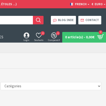
ÉTOLES ...)
FRENCH
€
EURO
BLOG INDE
CONTACT
0
0
0
ES
0 article(s) - 0,00€
Login
Souhaits
Comparatif