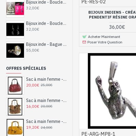
PE-RES-02
Bijoux inde - Boucles d'oreilles indiennes argent et Améthyste
32,00€
BIJOUX INDIENS - CRÉ
PENDENTIF RÉSINE OR
Bijoux inde - Boucles d'oreilles indiennes argent et saphir d'eau
36,00€
32,00€
Acheter Maintenant
Poser Votre Question
Bijoux inde - Bague indienne argent et Pierre de Lune
55,00€
OFFRES SPÉCIALES
Sac à main femme - sac à main avec motifs
20,00€
25,00€
Sac à main femme - sac à main Caramel
16,00€
20,00€
Sac à main femme - sac à main Jaune-Moutarde
19,20€
24,00€
PE-ARG-MP8-1