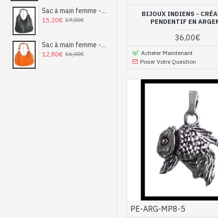
Sac à main femme - sac à main Noir
BIJOUX INDIENS - CRÉ
15,20€
19,00€
PENDENTIF EN ARGE
36,00€
Sac à main femme - sac à main Orange
Acheter Maintenant
12,80€
16,00€
Poser Votre Question
PE-ARG-MP8-5