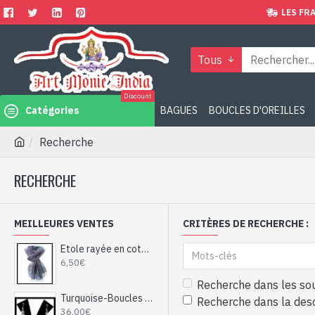
LES FRA
Tous
Discount
Catégories
BAGUES
BOUCLES D'OREILLES
Recherche
RECHERCHE
MEILLEURES VENTES
CRITÈRES DE RECHERCHE :
Etole rayée en coton et viscose - Etole indienne
6,50€
Recherche dans les so
Turquoise-Boucles d'Oreilles indiennes Turquoise-Bijoux Inde
Recherche dans la desc
36,00€