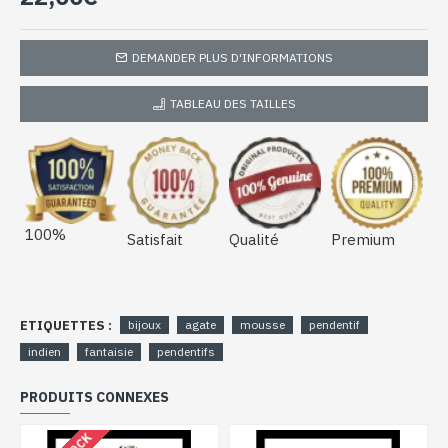
DEMANDER PLUS D'INFORMATIONS
TABLEAU DES TAILLES
100%
Satisfait
Qualité
Premium
ETIQUETTES :
bijoux
agate
mousse
pendentif
indien
fantaisie
pendentifs
PRODUITS CONNEXES