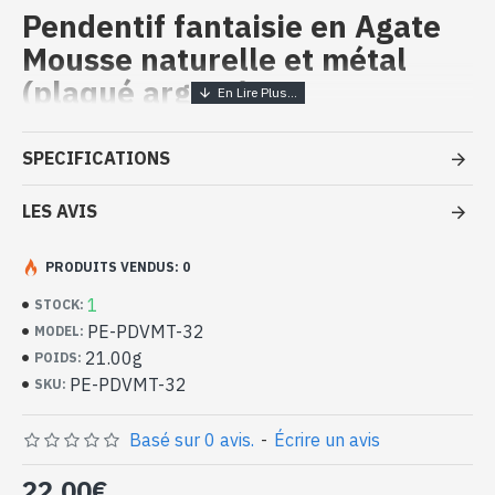
Pendentif fantaisie en Agate
Mousse naturelle et métal
(plaqué argent)
Bijoux indiens fantaisie artisanaux
SPECIFICATIONS
– Pendentif en Agate Mousse et
métal
LES AVIS
- Bijoux fantaisie indiens en pierres naturelles
PRODUITS VENDUS: 0
- Pendentif fantaisie en pierres et métal (plaqué argent)
- Fait à la main à Jaipur ( INDE )
1
STOCK:
- Origine de la pierre : INDE
PE-PDVMT-32
MODEL:
- Taille du pendentif (attache comprise) : 60mm x 31mm approx
21.00g
POIDS:
- Taille de la pierre : 50mm x 31mm approx
PE-PDVMT-32
SKU:
- Vendu avec un cordon
-
Livré avec un petit sac artisanal
Pendentif indien fantaisie en Agate
Basé sur 0 avis.
-
Écrire un avis
Mousse naturelle et métal (PE-
22,00€
PDVMT-32)