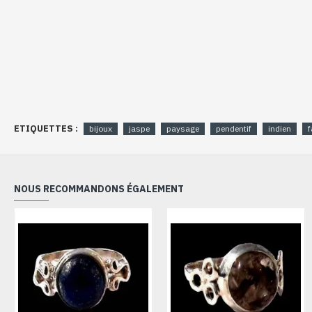
ETIQUETTES :
bijoux
jaspe
paysage
pendentif
indien
f
NOUS RECOMMANDONS ÉGALEMENT