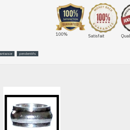
100%
Satisfait
Qual
antaisie
pendentifs