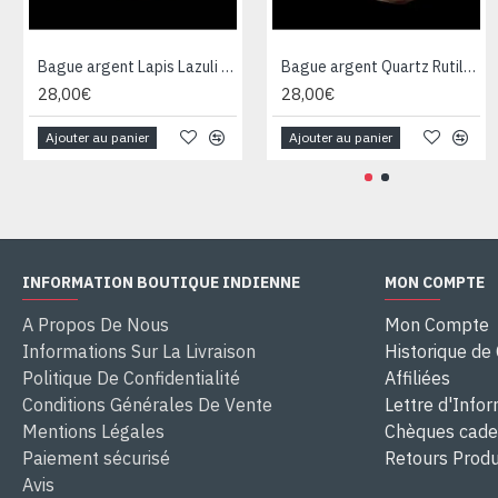
Bague argent Lapis Lazuli - Bijoux Inde - Bijoux indiens
Bague argent Quartz Rutile - Bague indienne - Bijoux indiens
28,00€
28,00€
Ajouter au panier
Ajouter au panier
INFORMATION BOUTIQUE INDIENNE
MON COMPTE
A Propos De Nous
Mon Compte
Informations Sur La Livraison
Historique d
Politique De Confidentialité
Affiliées
Conditions Générales De Vente
Lettre d'Info
Mentions Légales
Chèques cad
Paiement sécurisé
Retours Produ
Avis