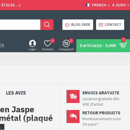
ÉTOLES ...)
FRENCH
€
EURO
BLOG INDE
CONTACT
0
0
0
ES
0 article(s) - 0,00€
Login
Souhaits
Comparatif
S
LES AVIS
ENVOIS GRATUITE
Livraison gratuite dès
40€ d'achat.
 en Jaspe
RETOUR PRODUITS
 métal (plaqué
Remboursement sous
30 jours*