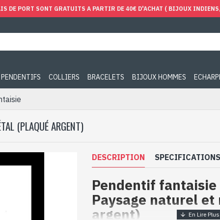
IS DE PORT SONT GRATUITS A PARTIR DE 40€ D'ACHAT ( BIJOUX INDIENS, 
PENDENTIFS
COLLIERS
BRACELETS
BIJOUX HOMMES
ECHARP
ntaisie
ÉTAL (PLAQUÉ ARGENT)
DESCRIPTION
SPECIFICATION
Pendentif fantaisie
Paysage naturel et
argent)