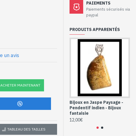
PAIEMENTS
e artisanaux –
Paiements sécurisés via
paypal
ysage et métal
PRODUITS APPARENTÉS
lles
(plaqué argent)
re un avis
 : 31mm x 13mm approx
x
ie en Jaspe
ACHETER MAINTENANT
al (PE-PDVMT-62)
Bijoux en Jaspe Paysage -
Bi
Pendentif indien - Bijoux
Pe
fantaisie
fa
12,00€
9,
TABLEAU DES TAILLES