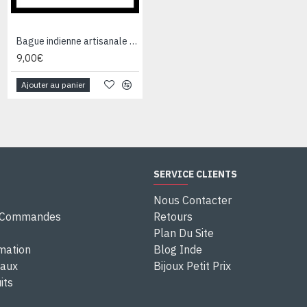
Bague indienne artisanale en métal - Bijoux fantaisie
Bague indienne en argent et Labradorite - Bijoux indiens
9,00€
28,00€
Ajouter au panier
Ajouter au panier
SERVICE CLIENTS
Nous Contacter
e Commandes
Retours
Plan Du Site
rmation
Blog Inde
eaux
Bijoux Petit Prix
its