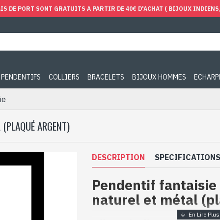
IS DE PORT SONT GRATUITS A PARTIR DE 40€ D'ACHAT ( BIJOUX INDIENS, 
PENDENTIFS
COLLIERS
BRACELETS
BIJOUX HOMMES
ECHARP
ie
L (PLAQUÉ ARGENT)
DESCRIPTION
SPECIFICATION
Pendentif fantaisie
naturel et métal (p