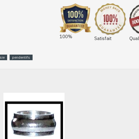
100%
Satisfait
Qual
sie
pendentifs