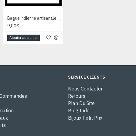
Bague indienne artisanale en métal - Bijoux fantaisie
Bague indienne en argent et Labradorite - Bijoux indiens
9,00€
28,00€
Ajouter au panier
Ajouter au panier
SERVICE CLIENTS
Nous Contacter
e Commandes
Retours
Plan Du Site
rmation
Blog Inde
eaux
Bijoux Petit Prix
its