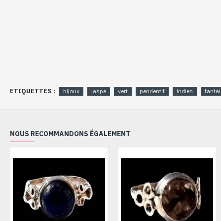
ETIQUETTES :
bijoux
jaspe
vert
pendentif
indien
fantai
NOUS RECOMMANDONS ÉGALEMENT