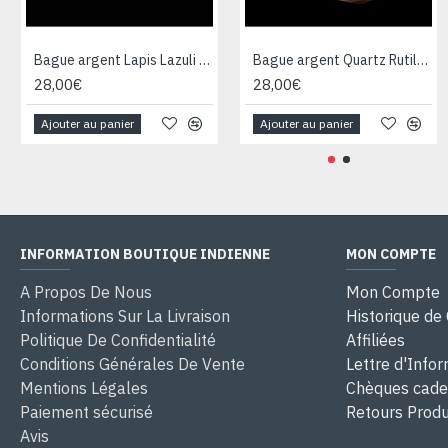
Bague argent Lapis Lazuli - Bijoux Inde - Bijoux indiens
Bague argent Quartz Rutile - Bague indienne - Bijoux indiens
28,00€
28,00€
Ajouter au panier
Ajouter au panier
INFORMATION BOUTIQUE INDIENNE
MON COMPTE
A Propos De Nous
Mon Compte
Informations Sur La Livraison
Historique d
Politique De Confidentialité
Affiliées
Conditions Générales De Vente
Lettre d'Info
Mentions Légales
Chèques cad
Paiement sécurisé
Retours Produ
Avis