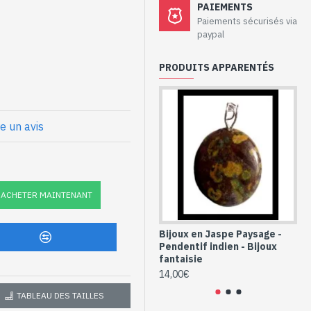
e artisanaux –
PAIEMENTS
rt et métal
Paiements sécurisés via
paypal
lles
(plaqué argent)
PRODUITS APPARENTÉS
 : 45mm x 25mm approx
re un avis
x
ie en Jaspe Vert
DVMT-46)
ACHETER MAINTENANT
Bijoux en Jaspe Paysage -
Bi
Pendentif indien - Bijoux
Pe
fantaisie
fa
14,00€
7,
TABLEAU DES TAILLES