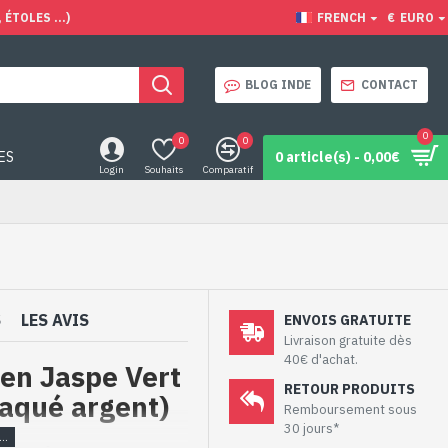
ÉTOLES ...)
FRENCH
€
EURO
BLOG INDE
CONTACT
0
0
0
ES
0 article(s) - 0,00€
Login
Souhaits
Comparatif
S
LES AVIS
ENVOIS GRATUITE
Livraison gratuite dès
40€ d'achat.
 en Jaspe Vert
RETOUR PRODUITS
laqué argent)
Remboursement sous
30 jours*