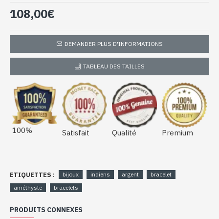
AM-17)
108,00€
DEMANDER PLUS D'INFORMATIONS
TABLEAU DES TAILLES
100%
Satisfait
Qualité
Premium
ETIQUETTES :
bijoux
indiens
argent
bracelet
améthyste
bracelets
PRODUITS CONNEXES