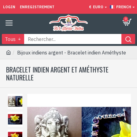
LOGIN
ENREGISTREMENT
€
EURO
FRENCH
0
Tous
Bijoux indiens argent - Bracelet indien Améthyste
BRACELET INDIEN ARGENT ET AMÉTHYSTE
NATURELLE