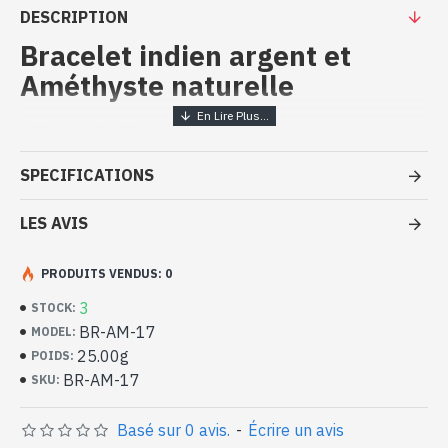
DESCRIPTION
Bracelet indien argent et
Améthyste naturelle
Bijoux indiens artisanaux –
Bracelet argent massif et
SPECIFICATIONS
Améthyste
LES AVIS
- Bracelet en argent véritable 925/1000
- Fait à la main à Jaipur ( INDE )
- Composé de 7 pierres de 3 formes différentes, facettées à la
PRODUITS VENDUS: 0
main, serties sur une monture en argent massif. Bracelet
3
STOCK:
réglable.
BR-AM-17
MODEL:
- Longueur totale du bracelet : 20cm approx
25.00g
- Pierre Ovale : 9mm x 7mm approx
POIDS:
- Pierre rectangle : 8mm x 6mm approx
BR-AM-17
SKU:
- Pierre carré : 7mm x 7mm approx
Bracelet indien argent et Améthystes
Basé sur 0 avis.
-
Écrire un avis
naturelles de diverses formes (BR-