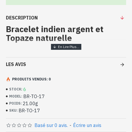
DESCRIPTION
Bracelet indien argent et
Topaze naturelle
Bijoux indiens artisanaux –
Bracelet argent massif et Topaze
LES AVIS
- Bracelet en argent véritable 925/1000
- Fait à la main à Jaipur ( INDE )
PRODUITS VENDUS: 0
- Composé de 7 pierres de 3 formes différentes, facettées,
6
STOCK:
serties sur une monture en argent massif. Bracelet réglable.
BR-TO-17
MODEL:
- Longueur totale du bracelet : 20cm approx
21.00g
- Pierre Ovale : 8mm x 6mm approx
POIDS:
- Pierre rectangle : 8mm x 6mm approx
BR-TO-17
SKU:
- Pierre carré : 6mm x 6mm approx
Bracelet indien argent et Topazes
Basé sur 0 avis.
-
Écrire un avis
naturelles de diverses formes (BR-TO-