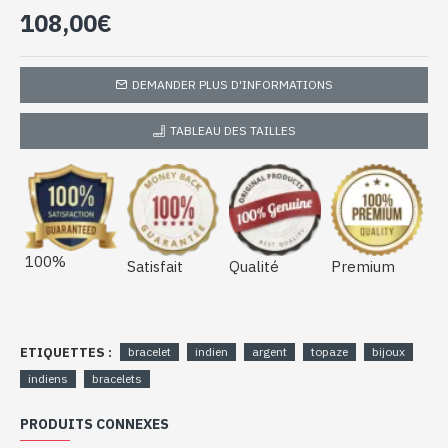
17)
108,00€
DEMANDER PLUS D'INFORMATIONS
TABLEAU DES TAILLES
100%
Satisfait
Qualité
Premium
ETIQUETTES :
bracelet
indien
argent
topaze
bijoux
indiens
bracelets
PRODUITS CONNEXES