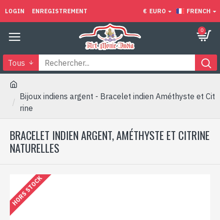
LOGIN
ENREGISTREMENT
€
EURO
FRENCH
0
Tous
Bijoux indiens argent - Bracelet indien Améthyste et Cit
rine
BRACELET INDIEN ARGENT, AMÉTHYSTE ET CITRINE
NATURELLES
HORS STOCK