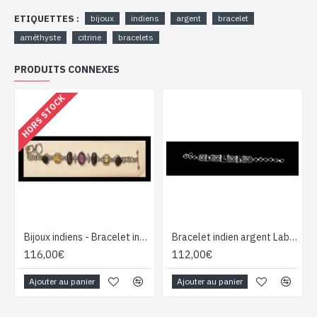
ETIQUETTES :
bijoux
indiens
argent
bracelet
améthyste
citrine
bracelets
PRODUITS CONNEXES
HORS STOCK
Bijoux indiens - Bracelet indien Améthyste, Citrine, Onyx, Quartz Fumé
Bracelet indien argent Labradorite - Bijoux indiens
116,00€
112,00€
Ajouter au panier
Ajouter au panier