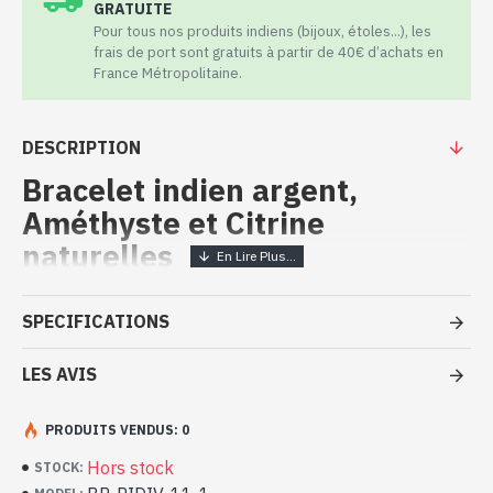
GRATUITE
Pour tous nos produits indiens (bijoux, étoles...), les
frais de port sont gratuits à partir de 40€ d’achats en
France Métropolitaine.
DESCRIPTION
Bracelet indien argent,
Améthyste et Citrine
naturelles
Bijoux indiens artisanaux –
SPECIFICATIONS
Bracelet argent massif, Améthyste
et Citrine
LES AVIS
- Bracelet en argent véritable 925/1000
PRODUITS VENDUS: 0
- Fait à la main à Jaipur ( INDE )
- Composé de 7 pierres, 3 en Améthyste et 4 en Citrine, de tailles
Hors stock
STOCK:
et formes différentes, facettées à la main, serties sur une