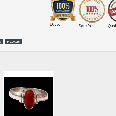
100%
Satisfait
Qual
e
bracelets
HORS STOCK