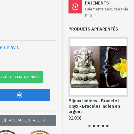
aux – Bracelet
PAIEMENTS
verte
Paiements sécurisés via
paypal
PRODUITS APPARENTÉS
Verte, serties sur une
re un avis
t Onyx verte
e (BR-PIDIV-01)
ACHETER MAINTENANT
Bijoux indiens - Bracelet
Bi
Onyx - Bracelet indien en
On
argent
ar
92,00€
11
TABLEAU DES TAILLES