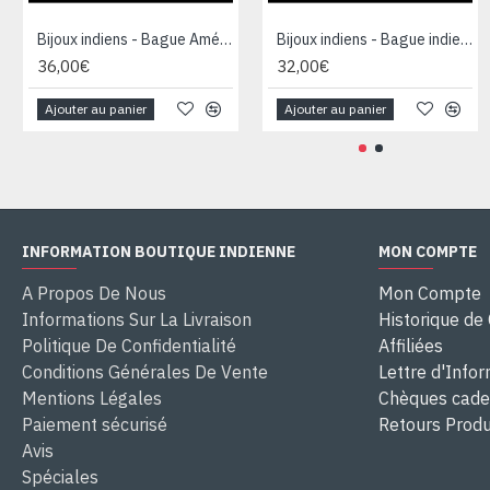
Bijoux indiens - Bague Améthyste, Grenat, Topaze et citrine
Bijoux indiens - Bague indienne Améthyste, Grenat et Péridot
36,00€
32,00€
Ajouter au panier
Ajouter au panier
INFORMATION BOUTIQUE INDIENNE
MON COMPTE
A Propos De Nous
Mon Compte
Informations Sur La Livraison
Historique d
Politique De Confidentialité
Affiliées
Conditions Générales De Vente
Lettre d'Info
Mentions Légales
Chèques cad
Paiement sécurisé
Retours Produ
Avis
Spéciales