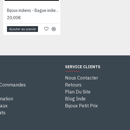
Bijoux indiens - Bague indienne Cornaline
Bijoux indiens - Bague indienne Malachite
20,00€
32,00€
Ajouter au panier
Ajouter au panier
SERVICE CLIENTS
Nous Contacter
e Commandes
Retours
Plan Du Site
rmation
Blog Inde
eaux
Bijoux Petit Prix
its