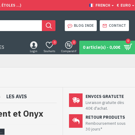
ÉTOLES ...)
FRENCH
€
EURO
BLOG INDE
CONTACT
0
0
0
ES
0 article(s) - 0,00€
Login
Souhaits
Comparatif
S
LES AVIS
ENVOIS GRATUITE
Livraison gratuite dès
40€ d'achat.
ent et Onyx
RETOUR PRODUITS
Remboursement sous
30 jours*