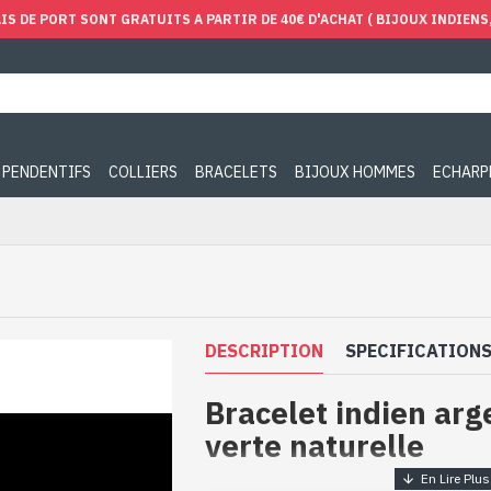
IS DE PORT SONT GRATUITS A PARTIR DE 40€ D'ACHAT ( BIJOUX INDIENS, 
PENDENTIFS
COLLIERS
BRACELETS
BIJOUX HOMMES
ECHARP
DESCRIPTION
SPECIFICATION
Bracelet indien arg
verte naturelle