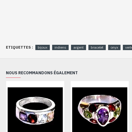
ETIQUETTES :
bijoux
indiens
argent
bracelet
onyx
vert
NOUS RECOMMANDONS ÉGALEMENT