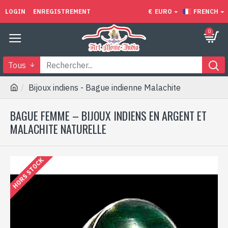
LOGIN
ENREGISTREMENT
€
EURO
FRENCH
0
Tous
Bijoux indiens - Bague indienne Malachite
BAGUE FEMME – BIJOUX INDIENS EN ARGENT ET
MALACHITE NATURELLE
HORS STOCK