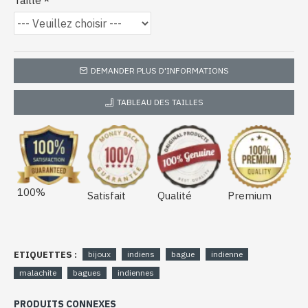
Taille
DEMANDER PLUS D'INFORMATIONS
TABLEAU DES TAILLES
100%
Satisfait
Qualité
Premium
ETIQUETTES :
bijoux
indiens
bague
indienne
malachite
bagues
indiennes
PRODUITS CONNEXES