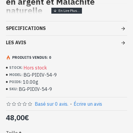
en argent et Malachite
naturelle
Bijoux indiens artisanaux - Bague
SPECIFICATIONS
argent massif et Malachite
LES AVIS
- Bague en argent véritable 925/1000
- Faite à Jaipur ( INDE )
- Pierre sertie, en cabochon, forme ovale
PRODUITS VENDUS: 0
- Taille de la pierre : 24mm x 17mm approx
Hors stock
STOCK:
-
Livrée avec un petit sac artisanal
BG-PIDIV-54-9
MODEL:
Bague indienne argent et Malachite
10.00g
POIDS:
naturelle de forme ovale (BG-PIDIV-
BG-PIDIV-54-9
SKU:
54-9)
Basé sur 0 avis.
-
Écrire un avis
48,00€