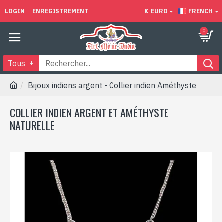
LOGIN
ENREGISTREMENT
€
EURO
FRENCH
0
Tous
Bijoux indiens argent - Collier indien Améthyste
COLLIER INDIEN ARGENT ET AMÉTHYSTE
NATURELLE