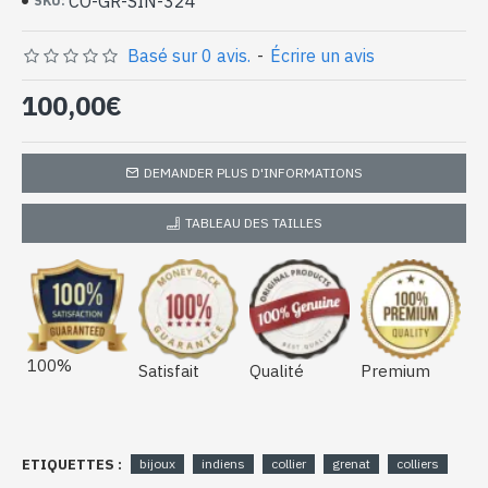
CO-GR-SIN-324
SKU:
naturels de forme ovale (CO-GR-SIN-
324)
Basé sur 0 avis.
-
Écrire un avis
100,00€
DEMANDER PLUS D'INFORMATIONS
TABLEAU DES TAILLES
100%
Satisfait
Qualité
Premium
ETIQUETTES :
bijoux
indiens
collier
grenat
colliers