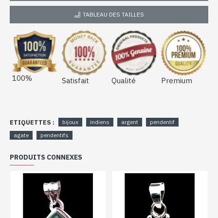
TABLEAU DES TAILLES
100%
Satisfait
Qualité
Premium
ETIQUETTES :
bijoux
indiens
argent
pendentif
agate
pendentifs
PRODUITS CONNEXES