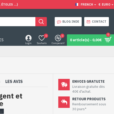
ÉTOLES ...)
FRENCH
€
EURO
BLOG INDE
CONTACT
0
0
0
ES
0 article(s) - 0,00€
Login
Souhaits
Comparatif
S
LES AVIS
ENVOIS GRATUITE
Livraison gratuite dès
40€ d'achat.
gent et
RETOUR PRODUITS
e
Remboursement sous
30 jours*