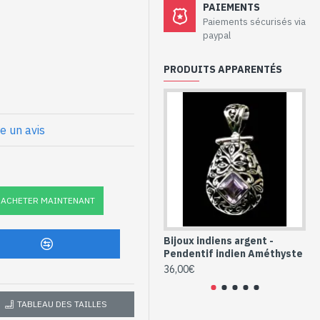
aux - Pendentif
PAIEMENTS
hyste
Paiements sécurisés via
paypal
PRODUITS APPARENTÉS
la main, sur une monture en
ise) : 35mm x 30mm approx
re un avis
x
 et Améthyste
e (PE-AM-636)
ACHETER MAINTENANT
Bijoux indiens argent -
Bi
Pendentif indien Améthyste
Pe
36,00€
36
TABLEAU DES TAILLES