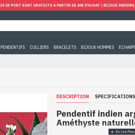
IS DE PORT SONT GRATUITS A PARTIR DE 40€ D'ACHAT ( BIJOUX INDIENS, 
PENDENTIFS
COLLIERS
BRACELETS
BIJOUX HOMMES
ECHARP
DESCRIPTION
SPECIFICATION
Pendentif indien ar
Améthyste naturell