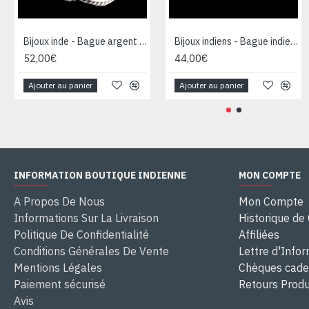
Bijoux inde - Bague argent Améthyste
Bijoux indiens - Bague indienne Améthyste
52,00€
44,00€
Ajouter au panier
Ajouter au panier
INFORMATION BOUTIQUE INDIENNE
MON COMPTE
A Propos De Nous
Mon Compte
Informations Sur La Livraison
Historique d
Politique De Confidentialité
Affiliées
Conditions Générales De Vente
Lettre d'Info
Mentions Légales
Chèques cad
Paiement sécurisé
Retours Produ
Avis