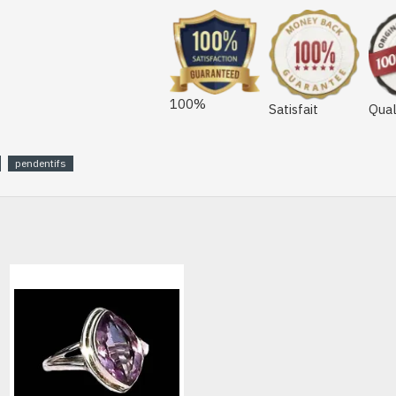
100%
Satisfait
Qual
pendentifs