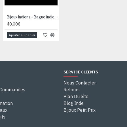
Bijoux indiens - Bague indienne Améthyste
Bijoux indiens - Bague indienne Améthyste
48,00€
28,00€
Ajouter au panier
Ajouter au panier
SERVICE CLIENTS
Nous Contacter
e Commandes
Retours
Plan Du Site
rmation
Blog Inde
eaux
Bijoux Petit Prix
its