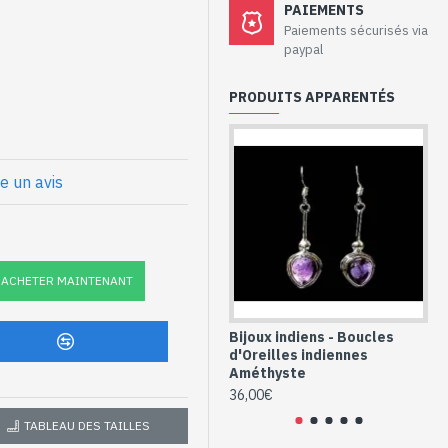
aux - Boucles
PAIEMENTS
f et Sun Sitara
Paiements sécurisés via
paypal
925/1000
PRODUITS APPARENTÉS
 forme goutte, en cabochon,
ge longue recourbée que l'on
re un avis
che) : 30mm x 10mm approx
nnes argent et Sun
ACHETER MAINTENANT
e de goutte (BO-
Bijoux indiens - Boucles
Bi
d'Oreilles indiennes
Bo
Améthyste
Co
36,00€
36
TABLEAU DES TAILLES