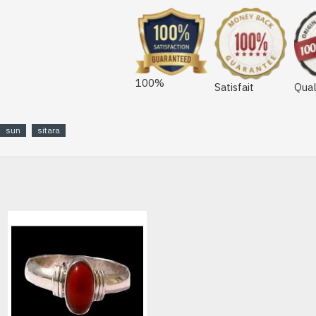
100%
Satisfait
Qual
sun
sitara
HORS STOCK