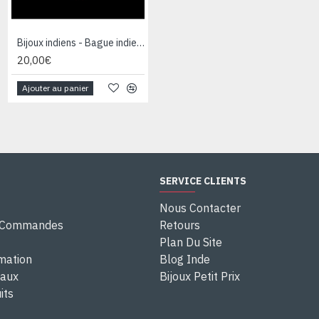
Bijoux indiens - Bague indienne Cornaline
Bijoux indiens - Bague indienne Malachite
20,00€
32,00€
Ajouter au panier
Ajouter au panier
SERVICE CLIENTS
Nous Contacter
e Commandes
Retours
Plan Du Site
rmation
Blog Inde
eaux
Bijoux Petit Prix
its