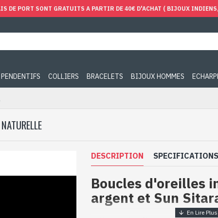
IS DE PORT SONT GRATUITS A PARTIR DE 40€ D'ACHAT ( BIJOUX INDIENS, 
PENDENTIFS
COLLIERS
BRACELETS
BIJOUX HOMMES
ECHARP
a
 NATURELLE
DESCRIPTION
SPECIFICATION
Boucles d'oreilles 
argent et Sun Sitar