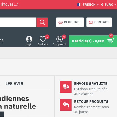
ÉTOLES ...)
FRENCH
€
EURO
BLOG INDE
CONTACT
0
0
0
ES
0 article(s) - 0,00€
Login
Souhaits
Comparatif
S
LES AVIS
ENVOIS GRATUITE
Livraison gratuite dès
40€ d'achat.
indiennes
RETOUR PRODUITS
a naturelle
Remboursement sous
30 jours*