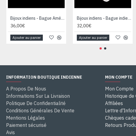
Bijoux indiens - Bague Améthyste, Grenat, Topaze et citrine
Bijoux indiens - Bague indienne Améthyste, Grenat et Péridot
36,00€
32,00€
Ajouter au panier
Ajouter au panier
INFORMATION BOUTIQUE INDIENNE
MON COMPTE
A Propos De Nous
Mon Compte
Informations Sur La Livraison
Historique d
Politique De Confidentialité
Affiliées
Conditions Générales De Vente
Lettre d'Info
Mentions Légales
Chèques cad
Paiement sécurisé
Retours Produ
Avis